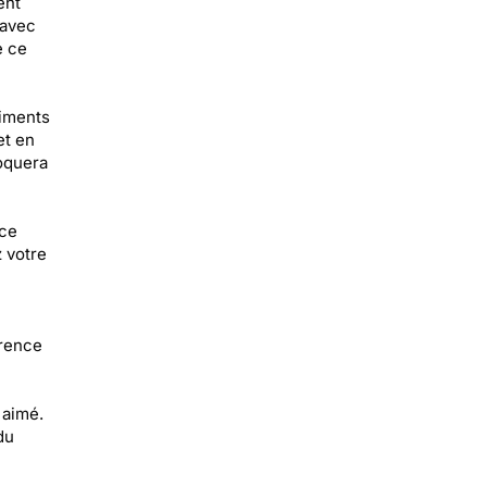
ent
 avec
e ce
timents
et en
voquera
ice
z votre
érence
 aimé.
du