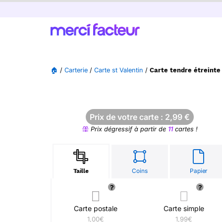
🏠
/
Carterie
/
Carte st Valentin
/
Carte tendre étreinte 
Prix de votre carte :
2,99
€
Prix dégressif à partir de
11
cartes !
Coins
Papier
Taille
Carte postale
Carte simple
1,00€
1,99€