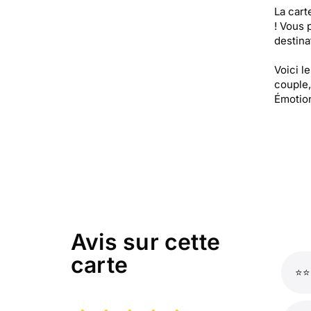
La cart
! Vous 
destinat
Voici l
couple,
Émotion
Avis sur cette
carte
⭐⭐⭐