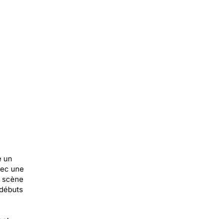
e un
vec une
a scène
 débuts