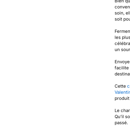
Bien qu
conveni
soin, e
soit po
Ferment
les plu
célébra
un sour
Envoyez
facilit
destina
Cette
c
Valenti
produi
Le char
Qu’il s
passé.