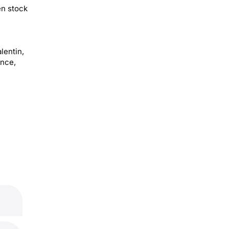
en stock
lentin,
ance,