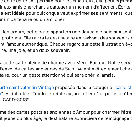
e cette carte soit parfaite pour les amoureux, elle peut égalem
r aux amis cherchant à partager un moment d’affection. Écrite
lle est idéale pour quiconque veut exprimer ses sentiments, qu
ur un partenaire ou un ami cher.
 les cœurs, cette carte apportera une douce mélodie aux sen
s profonds. Elle ravira le destinataire en ravivant des souvenirs 
nt l’amour authentique. Chaque regard sur cette illustration é
ire, une joie, et un doux souvenir.
 cette carte pleine de charme avec Merci Facteur. Notre serv
e l’envoi de cartes anciennes de Saint-Valentin directement che
taire, pour un geste attentionné qui sera chéri à jamais.
arte saint valentin Vintage
proposée dans la catégorie "
carte st
n
" est intitulée "Tendre étreinte au jardin fleuri" et porte la réf
t "CARD-3013".
me des cartes postales anciennes d’Amour pour charmer l’être
oit jeune ou plus âgé, le destinataire appréciera ce témoignage 