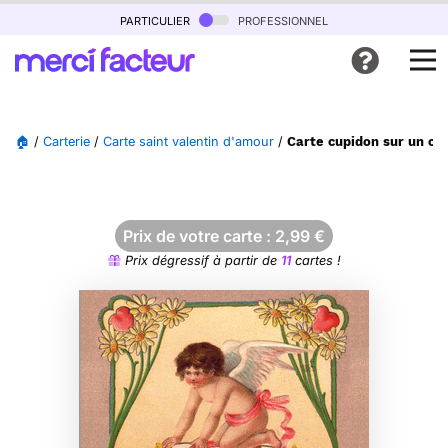
particulier
professionnel
🏠
/
Carterie
/
Carte saint valentin d'amour
/
Carte cupidon sur un coe
Prix de votre carte :
2,99
€
Prix dégressif à partir de
11
cartes !