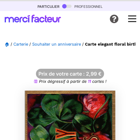
particulier
professionnel
🏠
/
Carterie
/
Souhaiter un anniversaire
/
Carte elegant floral birth
Prix de votre carte :
2,99
€
Prix dégressif à partir de
11
cartes !