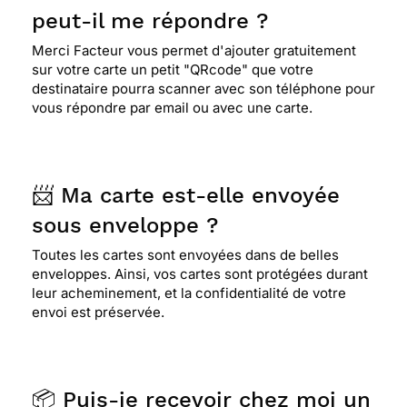
⭐⭐⭐⭐
Le 18/11/2016 : Très belle carte ancienne
peut-il me répondre ?
Merci Facteur vous permet d'ajouter gratuitement
⭐⭐⭐⭐
Le 30/05/2016 : Les couleurs sont
sur votre carte un petit "QRcode" que votre
apaisantes et si la carte est classique, elle est à
destinataire pourra scanner avec son téléphone pour
mille lieues des cartes débiles qui sont proposées
vous répondre par email ou avec une carte.
sur d'autres sites.
⭐⭐⭐⭐
Le 28/09/2015 : Plein de couleurs la joie
📨 Ma carte est-elle envoyée
sous enveloppe ?
Toutes les cartes sont envoyées dans de belles
enveloppes. Ainsi, vos cartes sont protégées durant
leur acheminement, et la confidentialité de votre
envoi est préservée.
📦 Puis-je recevoir chez moi un