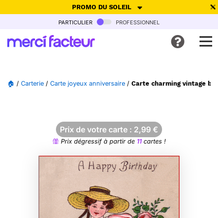
PROMO DU SOLEIL
particulier
professionnel
-30% de réduction avec le code
SUMMER26
pour envoyer des
cartes ensoleillées, jusqu'au 6 Août !
Envoyer des cartes
🏠
/
Carterie
/
Carte joyeux anniversaire
/
Carte charming vintage bir
Ne plus afficher
Prix de votre carte :
2,99
€
Prix dégressif à partir de
11
cartes !