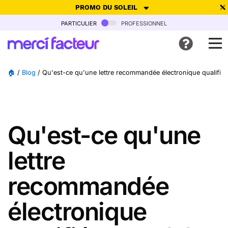
PROMO DU SOLEIL
particulier
professionnel
-30% de réduction avec le code
SUMMER26
pour envoyer des
cartes ensoleillées, jusqu'au 6 Août !
Envoyer des cartes
🏠
/
Blog
/
Qu'est-ce qu'une lettre recommandée électronique qualifié
Ne plus afficher
Qu'est-ce qu'une
lettre
recommandée
électronique