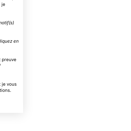
 je
motif(s)
liquez en
z preuve
/
 je vous
tions.