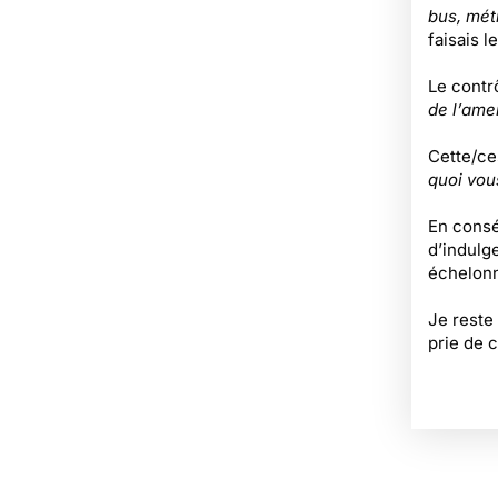
bus, mét
faisais le
Le contrô
de l’am
Cette/ces
quoi vou
En consé
d’indulg
échelonn
Je reste
prie de 