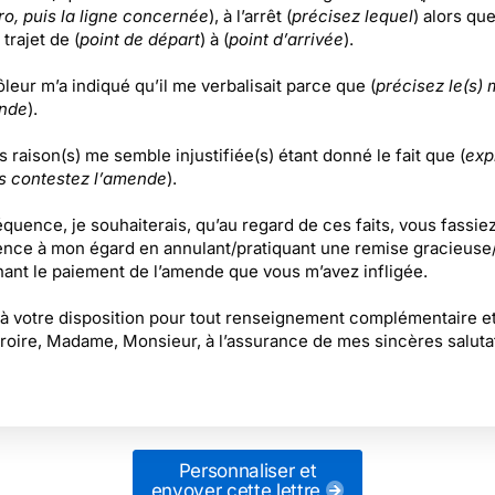
ro, puis la ligne concernée
), à l’arrêt (
précisez lequel
) alors que
 trajet de (
point de départ
) à (
point d’arrivée
).
leur m’a indiqué qu’il me verbalisait parce que (
précisez le(s) 
ende
).
 raison(s) me semble injustifiée(s) étant donné le fait que (
exp
s contestez l’amende
).
quence, je souhaiterais, qu’au regard de ces faits, vous fassie
ence à mon égard en annulant/pratiquant une remise gracieuse
ant le paiement de l’amende que vous m’avez infligée.
 à votre disposition pour tout renseignement complémentaire et
croire, Madame, Monsieur, à l’assurance de mes sincères saluta
Personnaliser et
envoyer cette lettre