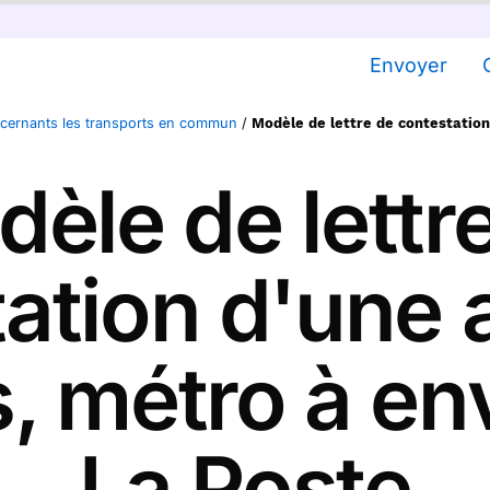
Envoyer
ncernants les transports en commun
/
Modèle de lettre de contestation
èle de lettr
tation d'une
s, métro à e
La Poste