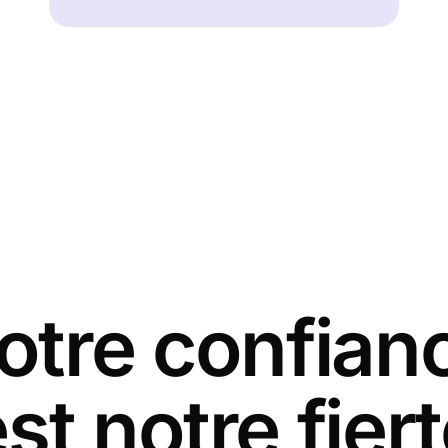
otre confian
st notre fier