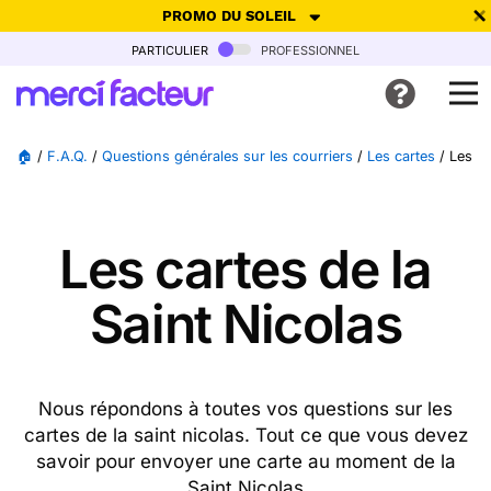
PROMO DU SOLEIL
particulier
professionnel
-30% de réduction avec le code
SUMMER26
pour envoyer des
cartes ensoleillées, jusqu'au 6 Août !
Envoyer des cartes
🏠
/
F.A.Q.
/
Questions générales sur les courriers
/
Les cartes
/
Les ca
Ne plus afficher
Les cartes de la
Saint Nicolas
Nous répondons à toutes vos questions sur les
cartes de la saint nicolas. Tout ce que vous devez
savoir pour envoyer une carte au moment de la
Saint Nicolas