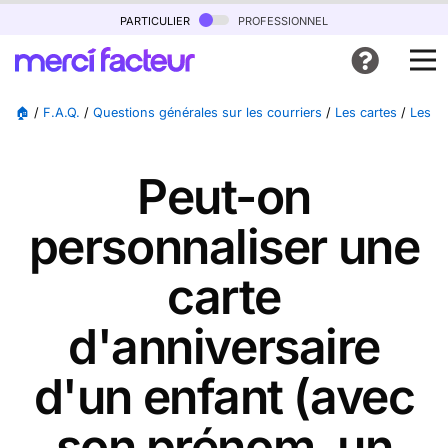
particulier
professionnel
🏠
/
F.A.Q.
/
Questions générales sur les courriers
/
Les cartes
/
Les ca
Peut-on
personnaliser une
carte
d'anniversaire
d'un enfant (avec
son prénom, un