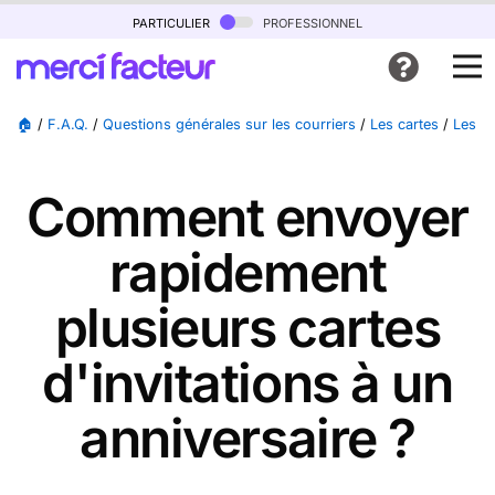
particulier
professionnel
🏠
/
F.A.Q.
/
Questions générales sur les courriers
/
Les cartes
/
Les ca
Comment envoyer
rapidement
plusieurs cartes
d'invitations à un
anniversaire ?