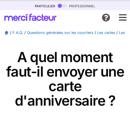
particulier
professionnel
🏠
/
F.A.Q.
/
Questions générales sur les courriers
/
Les cartes
/
Les ca
A quel moment
faut-il envoyer une
carte
d'anniversaire ?