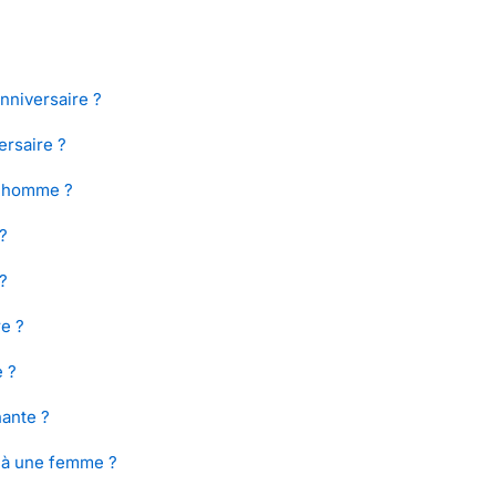
nniversaire ?
ersaire ?
n homme ?
?
?
e ?
 ?
ante ?
e à une femme ?