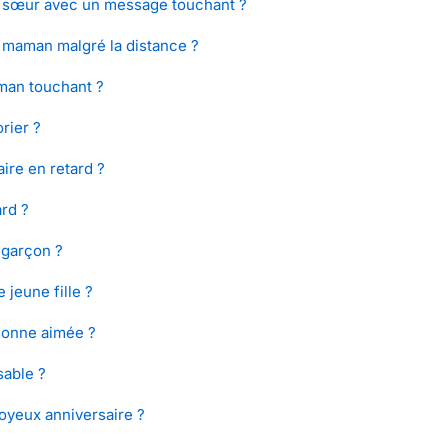
a sœur avec un message touchant ?
 maman malgré la distance ?
man touchant ?
rier ?
ire en retard ?
ard ?
 garçon ?
jeune fille ?
sonne aimée ?
sable ?
oyeux anniversaire ?