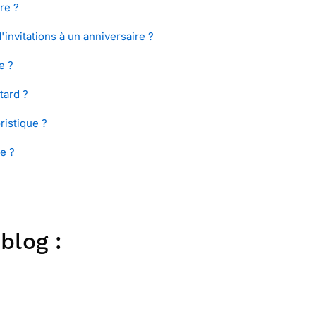
re ?
nvitations à un anniversaire ?
e ?
tard ?
istique ?
e ?
blog :