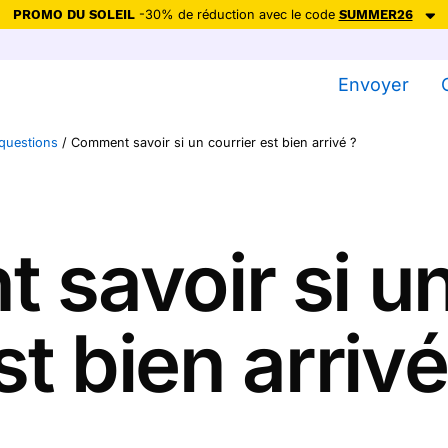
PROMO DU SOLEIL
-30% de réduction avec le code
SUMMER26
ction avec le code
SUMMER26
pour envoyer des cartes ensoleillées, jus
Envoyer
Envoyer des cartes
questions
/
Comment savoir si un courrier est bien arrivé ?
Ne plus afficher
savoir si un
st bien arrivé