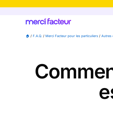
-30% de rédu
🏠
/
F.A.Q.
/
Merci Facteur pour les particuliers
/
Autres 
Comment 
e