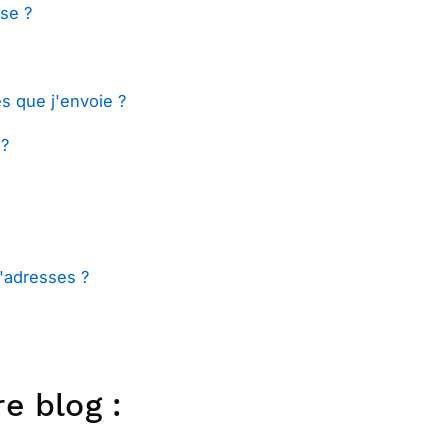
sse ?
tes que j'envoie ?
 ?
'adresses ?
e blog :