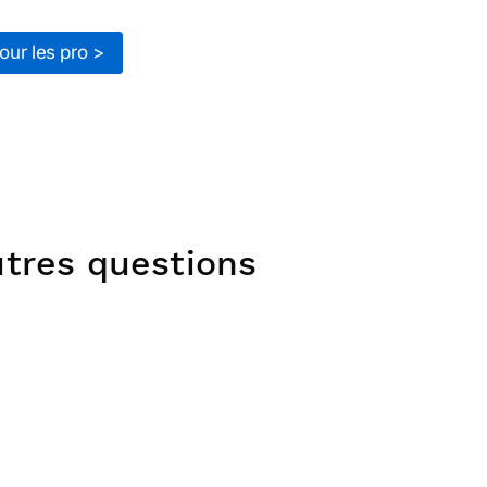
our les pro >
utres questions