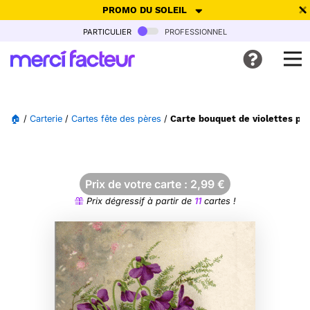
PROMO DU SOLEIL
particulier
professionnel
-30% de réduction avec le code
SUMMER26
pour envoyer des
cartes ensoleillées, jusqu'au 6 Août !
Envoyer des cartes
🏠
/
Carterie
/
Cartes fête des pères
/
Carte bouquet de violettes pou
Ne plus afficher
Prix de votre carte :
2,99
€
Prix dégressif à partir de
11
cartes !