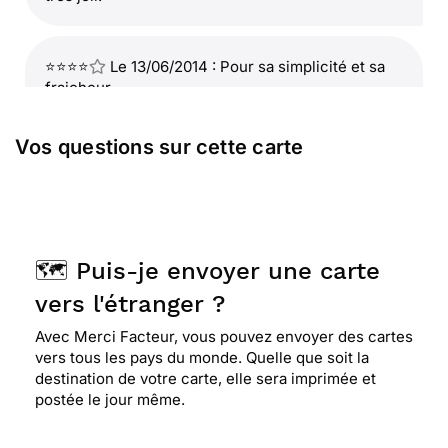
⭐⭐⭐⭐
Le 13/06/2014 : Pour sa simplicité et sa
fraicheur
Vos questions sur cette carte
⭐⭐⭐⭐
Le 13/06/2013 : J'aime les cartes styles
anciens et le destinataire aussi
⭐⭐⭐⭐⭐ Le 10/06/2013 : Tres jolie
🗺️ Puis-je envoyer une carte
vers l'étranger ?
⭐⭐⭐⭐
Le 10/06/2013 : Parce qu'elle plaira sans
Avec Merci Facteur, vous pouvez envoyer des cartes
aucun doute à mon papa (89 ans)
vers tous les pays du monde. Quelle que soit la
destination de votre carte, elle sera imprimée et
postée le jour même.