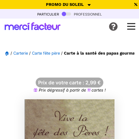
PROMO DU SOLEIL
particulier
professionnel
-30% de réduction avec le code
SUMMER26
pour envoyer des
cartes ensoleillées, jusqu'au 6 Août !
Envoyer des cartes
🏠
/
Carterie
/
Carte fête père
/
Carte à la santé des papas gourmand
Ne plus afficher
Prix de votre carte :
2,99
€
Prix dégressif à partir de
11
cartes !