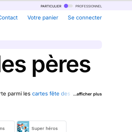
particulier
professionnel
Contact
Votre panier
Se connecter
des pères
rte parmi les
cartes fête des pères
...afficher plus
e ou plusieurs cartes anciennes fête des
ectement chez vos destinataires.
€
.
(prix dégressif dès 11 cartes)
ns
Super héros