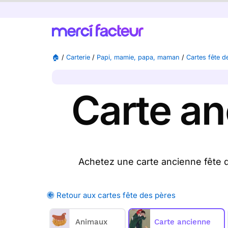
🏠
/
Carterie
/
Papi, mamie, papa, maman
/
Cartes fête d
Carte an
Achetez une carte ancienne fête d
disponibles), nous l'imprimons et nous 
pères sur Merci Facteur, nous l
Retour aux cartes fête des pères
Merci Facteur vous prop
Animaux
Carte ancienne