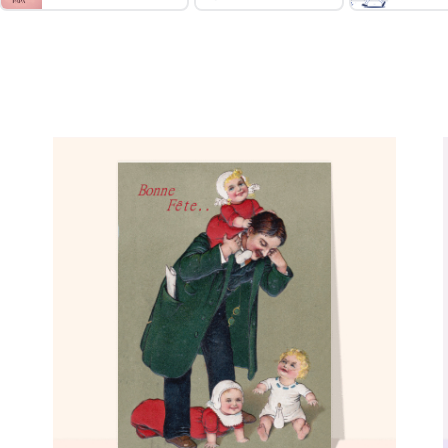
Comment ça marche :
Choisissez une carte ancienne fête des pères;
✅
Personnalisez votre carte;
🎨
Payez votre commande;
💳
Nous imprimons & postons votre carte;
✉️
Elle arrive chez vous ou chez vos destinataires.
📬
Réduire