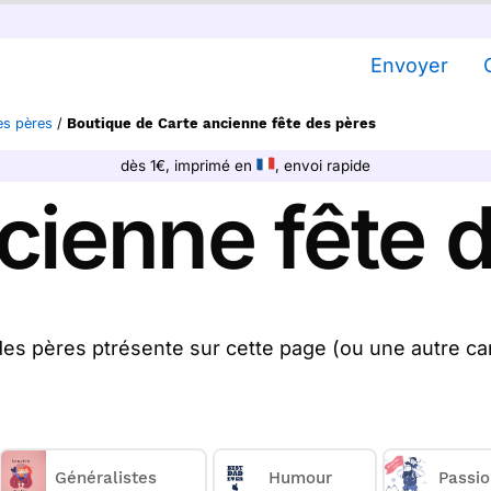
Envoyer
es pères
/
Boutique de Carte ancienne fête des pères
dès 1€, imprimé en
, envoi rapide
cienne fête 
es pères ptrésente sur cette page (ou une autre ca
la postons pour vous. En quelques clics, achetez un
es imprimons et nous les envoyons chez vous ou dir
ose
22
cartes anciennes fête des pères à partir de 1
Généralistes
Humour
Passio