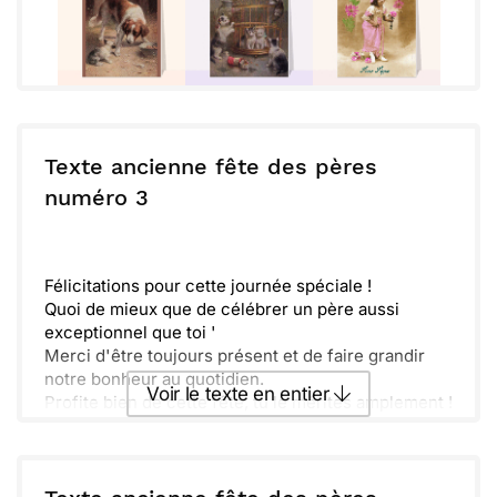
Texte ancienne fête des pères
numéro 3
Félicitations pour cette journée spéciale !
Quoi de mieux que de célébrer un père aussi
exceptionnel que toi '
Merci d'être toujours présent et de faire grandir
notre bonheur au quotidien.
Voir le texte en entier
Profite bien de cette fête, tu le mérites amplement !
Envoyer ce texte par La Poste