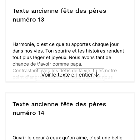
Envoyer ce texte par La Poste
La fête des pères est l'occasion parfaite pour te
dire merci. Merci pour tout ce que tu fais, même
Texte ancienne fête des pères
dans les moments difficiles.
ou :
numéro 13
Copier
Recevoir par mail
On t'a préparé une surprise, alors sois prêt. Profite
bien de cette journée, car tu le mérites amplement.
Envoyer
Envoyer via Whatsapp
Harmonie, c'est ce que tu apportes chaque jour
dans nos vies. Ton sourire et tes histoires rendent
tout plus léger et joyeux. Nous avons tant de
chance de t'avoir comme papa.
Contrastant avec les défis de la vie, tu es notre
Voir le texte en entier
point d'ancrage, celui qui nous guide et nous
encourage. Chaque geste que tu fais compte
énormément pour nous.
Envoyer ce texte par La Poste
Éternellement reconnaissants pour tout ce que tu
fais, nous te souhaitons une merveilleuse fête des
Texte ancienne fête des pères
pères. Que ta journée soit remplie d'amour et de
ou :
numéro 14
Copier
Recevoir par mail
joie.
Envoyer
Envoyer via Whatsapp
Ouvrir le cœur à ceux qu'on aime, c'est une belle