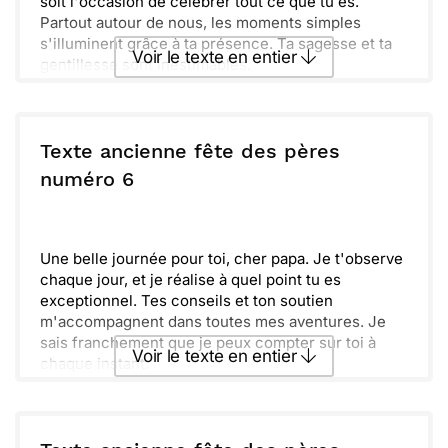
soit l'occasion de célébrer tout ce que tu es.
Partout autour de nous, les moments simples
s'illuminent grâce à ta présence. Ta sagesse et ta
Voir le texte en entier
gentillesse sont inestimables.
Voici une belle occasion de te dire merci pour tout.
Une attention particulière pour l’homme que tu es,
Envoyer ce texte par La Poste
toujours là pour nous.
Vraiment, tu es un père exceptionnel et un modèle
Texte ancienne fête des pères
à suivre. L'amour que tu nous donnes est précieux
ou :
numéro 6
Copier
Recevoir par mail
et inoubliable. Profite de cette journée, elle est
pour toi.
Envoyer
Envoyer via Whatsapp
Une belle journée pour toi, cher papa. Je t'observe
chaque jour, et je réalise à quel point tu es
exceptionnel. Tes conseils et ton soutien
m'accompagnent dans toutes mes aventures. Je
sais franchement que je peux compter sur toi à
Voir le texte en entier
chaque instant.
Tu es à la fois un modèle et un ami précieux. Tes
rires et ta sagesse illuminent notre vie. Que cette
Envoyer ce texte par La Poste
fête soit remplie de bonheur et de souvenirs
joyeux. Profite pleinement de cette journée qui