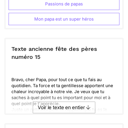
Passions de papas
Mon papa est un super héros
Texte ancienne fête des pères
numéro 15
Bravo, cher Papa, pour tout ce que tu fais au
quotidien. Ta force et ta gentillesse apportent une
chaleur incroyable à notre vie. Je veux que tu
saches à quel point tu es important pour moi et à
quel point je t'apprécie.
Voir le texte en entier
Juste un petit mot pour te rappeler que tu es le
meilleur. Ta joie de vivre illumine nos journées et
fait briller nos cœurs. Passe une magnifique fête
Envoyer ce texte par La Poste
des pères, rempli d'amour et de bonheur.