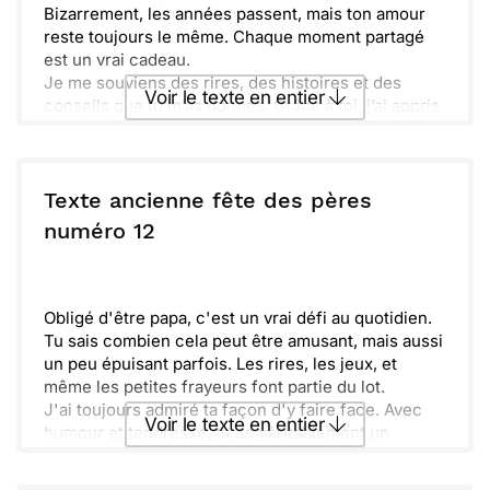
Bizarrement, les années passent, mais ton amour
reste toujours le même. Chaque moment partagé
est un vrai cadeau.
Je me souviens des rires, des histoires et des
Voir le texte en entier
conseils que tu m’as donnés. Grâce à toi, j’ai appris
tant de choses.
J’espère que cette journée sera remplie de joie et
Envoyer ce texte par La Poste
de douceur, à l’image de ce que tu m’apportes.
Retrouvons-nous bientôt pour célébrer ensemble
Texte ancienne fête des pères
et créer encore plus de souvenirs. Je t’embrasse
ou :
numéro 12
Copier
Recevoir par mail
fort.
Envoyer
Envoyer via Whatsapp
Obligé d'être papa, c'est un vrai défi au quotidien.
Tu sais combien cela peut être amusant, mais aussi
un peu épuisant parfois. Les rires, les jeux, et
même les petites frayeurs font partie du lot.
J'ai toujours admiré ta façon d'y faire face. Avec
Voir le texte en entier
humour et tendresse, tu es véritablement un
modèle pour nous tous. Ce n'est pas toujours
facile, mais tu gères avec brio.