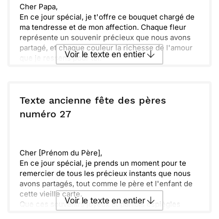
strength; ta sagesse/your wisdom; ton humour/your
Cher Papa,
humor].
En ce jour spécial, je t'offre ce bouquet chargé de
Que cette carte soit un symbole de mon affection
ma tendresse et de mon affection. Chaque fleur
et de ma reconnaissance. Les fleurs et les notes
représente un souvenir précieux que nous avons
harmonieuses résonnent avec les sentiments que
partagé, et chaque couleur la richesse de l'amour
Voir le texte en entier
je t'envoie. Bonne fête des Pères, avec tout
que je ressens pour toi.
l'amour et les sourires que tu mérites.
Que cette journée te soit douce et remplie de joie,
Avec tout mon cœur,
tout comme tu as rempli mon enfance de moments
[Ton nom/Your Name]
Envoyer ce texte par La Poste
magiques.
Avec tout mon amour,
Texte ancienne fête des pères
[Ton prénom]
ou :
numéro 27
Copier
Recevoir par mail
Envoyer
Envoyer via Whatsapp
Cher [Prénom du Père],
En ce jour spécial, je prends un moment pour te
remercier de tous les précieux instants que nous
avons partagés, tout comme le père et l'enfant de
cette vieille carte.
Voir le texte en entier
Que ces souvenirs joyeux et parfois espiègles
soient le reflet de la beauté de notre relation.