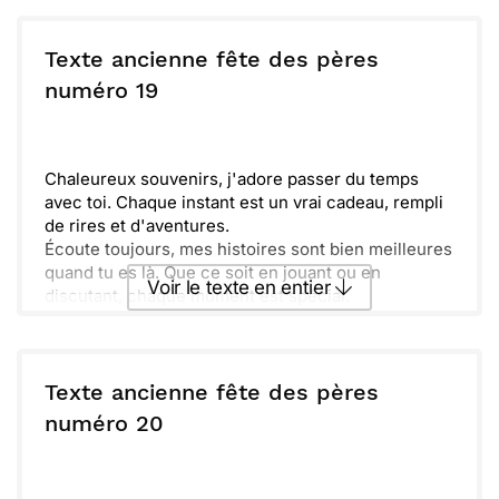
Bref, prépare-toi à découvrir les surprises quand tu
reviendras. On t'attend avec impatience !
ou :
Copier
Recevoir par mail
Texte ancienne fête des pères
Avec toute l'affection des petits et de moi,
numéro 19
[Nom]
Envoyer
Envoyer via Whatsapp
Chaleureux souvenirs, j'adore passer du temps
avec toi. Chaque instant est un vrai cadeau, rempli
de rires et d'aventures.
Écoute toujours, mes histoires sont bien meilleures
quand tu es là. Que ce soit en jouant ou en
Voir le texte en entier
discutant, chaque moment est spécial.
Complices, nous vivons tant de plaisirs, des joies
simples qui me comblent de bonheur. Rien n'égale
Envoyer ce texte par La Poste
ces doux instants partagés.
C'est cet amour qui fait de toi le meilleur des
Texte ancienne fête des pères
papas. Merci d'être toujours là, aujourd'hui et
ou :
numéro 20
Copier
Recevoir par mail
chaque jour.
Envoyer
Envoyer via Whatsapp