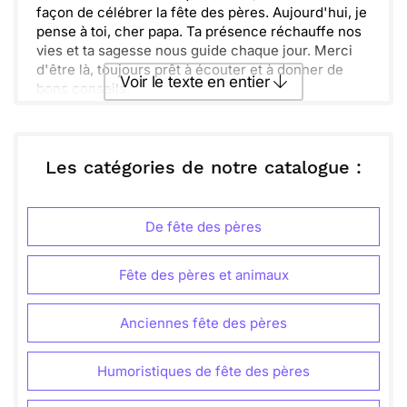
façon de célébrer la fête des pères. Aujourd'hui, je
pense à toi, cher papa. Ta présence réchauffe nos
vies et ta sagesse nous guide chaque jour. Merci
d'être là, toujours prêt à écouter et à donner de
Voir le texte en entier
bons conseils.
N'oublie jamais combien tu es important pour nous.
Chaque moment passé ensemble est précieux et je
Envoyer ce texte par La Poste
chéris nos souvenirs. L'amour que tu apportes est
inestimable. Profite de cette journée comme il se
Les catégories de notre catalogue :
doit, car ce que tu fais pour nous est exceptionnel
ou :
Copier
Recevoir par mail
et véritablement marquant.
De fête des pères
Envoyer
Envoyer via Whatsapp
Fête des pères et animaux
Anciennes fête des pères
Humoristiques de fête des pères