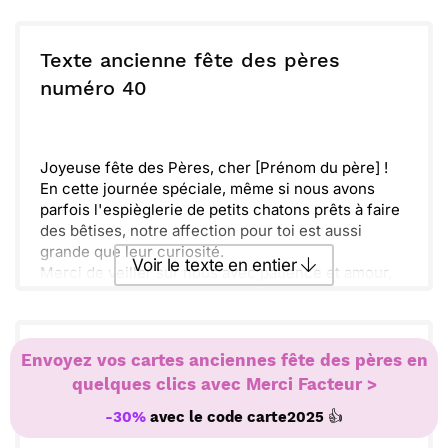
Avec toute mon affection,
Envoyer ce texte par La Poste
[Ton prénom/surnom]
Texte ancienne fête des pères
ou :
numéro 40
Copier
Recevoir par mail
Envoyer
Envoyer via Whatsapp
Joyeuse fête des Pères, cher [Prénom du père] !
En cette journée spéciale, même si nous avons
parfois l'espièglerie de petits chatons prêts à faire
des bêtises, notre affection pour toi est aussi
grande que leur curiosité.
Voir le texte en entier
Merci de veiller sur nous avec patience et amour,
et de nous enseigner chaque jour les petites
joyeusetés de la vie.
Envoyer ce texte par La Poste
Nous espérons que tu passeras une merveilleuse
journée, remplie de moments joyeux et de rires,
Texte ancienne fête des pères
Envoyez vos cartes anciennes fête des pères en
tout comme ceux que tu nous offres.
quelques clics avec Merci Facteur >
ou :
numéro 41
Copier
Recevoir par mail
Avec tout notre amour,
👍
-30%
avec le code
carte2025
[Tes enfants/Prénom(s)]
Envoyer
Envoyer via Whatsapp