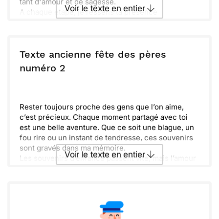
tant d'amour et de sagesse.
Voir le texte en entier
A chaque étape, je ressens ta présence
bienveillante. J'espère que cette journée est aussi
spéciale que toi. Je t'aime énormément, papa, et je
Envoyer ce texte par La Poste
suis fier de te dire que je fais comme toi. Que notre
complicité grandisse avec le temps, toujours main
Texte ancienne fête des pères
dans la main.
ou :
numéro 2
Copier
Recevoir par mail
Envoyer
Envoyer via Whatsapp
Rester toujours proche des gens que l’on aime,
c’est précieux. Chaque moment partagé avec toi
est une belle aventure. Que ce soit une blague, un
fou rire ou un instant de tendresse, ces souvenirs
sont gravés dans ma mémoire.
Voir le texte en entier
Les souvenirs d’enfance passent vite, mais l’amour
qu’on ressent ne disparaît jamais. Tu es une source
d’inspiration dans ma vie, et je te remercie pour
Envoyer ce texte par La Poste
tout ce que tu fais. Compter sur toi, c’est un vrai
bonheur.
À chaque fois que je pense à toi, j’ai le sourire.
ou :
Copier
Recevoir par mail