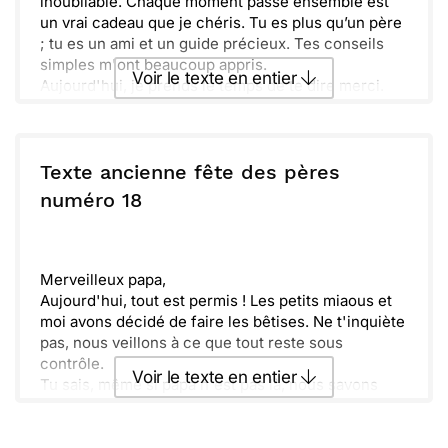
inoubliable. Chaque moment passé ensemble est
un vrai cadeau que je chéris. Tu es plus qu’un père
; tu es un ami et un guide précieux. Tes conseils
simples m'ont beaucoup appris.
Voir le texte en entier
Aujourd'hui, je prends le temps de te dire merci.
Merci pour ta patience, ton amour et ta générosité.
Ta présence illumine ma vie d'une manière que peu
Envoyer ce texte par La Poste
de gens savent faire. J'espère que tu ressens toute
la fierté que nous avons pour toi.
Texte ancienne fête des pères
Sache que je t'admire et te respecte sans limites.
ou :
numéro 18
Copier
Recevoir par mail
Je te souhaite une fête des pères magnifique.
Profite de cette journée, tu le mérites pleinement !
Envoyer
Envoyer via Whatsapp
Je suis heureux(se) d’avoir un père comme toi.
Merveilleux papa,
Aujourd'hui, tout est permis ! Les petits miaous et
moi avons décidé de faire les bêtises. Ne t'inquiète
pas, nous veillons à ce que tout reste sous
contrôle.
Voir le texte en entier
Tu sais, même si papa n'est pas là, nous savons
toujours comment apporter un peu de joie et
d'amusement dans la maison. Je n'imagine pas un
Envoyer ce texte par La Poste
jour sans tes rires.