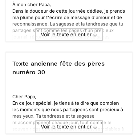
Avec tout mon amour,
À mon cher Papa,
[Ton Prénom]
Dans la douceur de cette journée dédiée, je prends
ma plume pour t'écrire ce message d'amour et de
reconnaissance. La sagesse et la tendresse que tu
partages sont comme les pages d'un précieux
Voir le texte en entier
journal, réconfortantes et remplies de sages
leçons.
[Phrase personnalisée, par exemple : Comme tu
Envoyer ce texte par La Poste
tiens le journal sur cette image, tu tiens les
souvenirs de notre famille avec cœur et patience.]
Texte ancienne fête des pères
En ce jour de fête des Pères, je te célèbre pour
ou :
numéro 30
Copier
Recevoir par mail
tout ce que tu es : un papa formidable, un guide, un
protecteur.
Envoyer
Envoyer via Whatsapp
Avec toute ma tendresse et mes pensées les plus
joyeuses,
Cher Papa,
[Ton prénom]
En ce jour spécial, je tiens à te dire que combien
les moments que nous partageons sont précieux à
mes yeux. Ta tendresse et ta sagesse
m'accompagnent chaque jour, tout comme le
Voir le texte en entier
souvenir des étreintes chaleureuses, semblables à
celle de cette vieille carte.