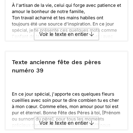
souhaite une [adjectif affectueux] Fête des Pères.
À l'artisan de la vie, celui qui forge avec patience et
[Prénom]
amour le bonheur de notre famille,
Ton travail acharné et tes mains habiles ont
toujours été une source d'inspiration. En ce jour
spécial, je te présente ces quelques mots comme
Voir le texte en entier
l'enfant de la carte présente son bouquet : avec
admiration et gratitude.
Merci pour la force que tu partages, pour les
Envoyer ce texte par La Poste
leçons que tu transmets, et pour l'amour que tu
sèmes au quotidien. Tu es bien plus qu'un père, tu
Texte ancienne fête des pères
es le modèle sur lequel se construit mon monde.
ou :
numéro 39
Copier
Recevoir par mail
Bonne Fête des Pères, [prénom du père].
Avec tout l'amour que [prénom de l'expéditeur]
Envoyer
Envoyer via Whatsapp
peut t'offrir.
En ce jour spécial, j'apporte ces quelques fleurs
cueillies avec soin pour te dire combien tu es cher
à mon cœur. Comme elles, mon amour pour toi est
pur et éternel. Bonne Fête des Pères à toi, [Prénom
ou surnom du père], pour tous les moments
Voir le texte en entier
précieux partagés et pour tous ceux qu'il nous
reste encore à découvrir.