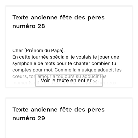
Bonne Fête des Pères !
Envoyer ce texte par La Poste
Avec toute ma tendresse,
[Ton prénom]
Texte ancienne fête des pères
ou :
numéro 28
Copier
Recevoir par mail
Envoyer
Envoyer via Whatsapp
Cher [Prénom du Papa],
En cette journée spéciale, je voulais te jouer une
symphonie de mots pour te chanter combien tu
comptes pour moi. Comme la musique adoucit les
cœurs, ton amour a toujours su adoucir les
Voir le texte en entier
moments difficiles et enrichir les jours heureux.
Que ce petit message soit une note joyeuse qui
s'ajoute à la mélodie de ta journée. Puisses-tu la
Envoyer ce texte par La Poste
sentir aussi chaleureuse et rayonnante que les
souvenirs que nous avons partagés.
Texte ancienne fête des pères
Merci d'être mon pilier, mon mentor et mon ami.
ou :
numéro 29
Copier
Recevoir par mail
Ton soutien inconditionnel est le plus beau des
cadeaux.
Envoyer
Envoyer via Whatsapp
Bonne Fête des Pères !