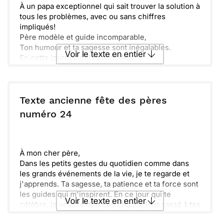
À un papa exceptionnel qui sait trouver la solution à
tous les problèmes, avec ou sans chiffres
impliqués!
Père modèle et guide incomparable,
Ton humour et ta sagesse sont inégalables.
Voir le texte en entier
En cette journée qui t'est dédiée,
Je prends un moment pour célébrer ta paternité.
Toujours prêt à aider, enseigner, et même à jouer,
Envoyer ce texte par La Poste
Ta patience et ta force sont des dons que j'admire
chaque jour.
Texte ancienne fête des pères
[Personnaliser avec un souvenir ou une qualité
ou :
numéro 24
Copier
Recevoir par mail
spécifique du père]
Merci pour tout ce que tu fais,
Envoyer
Envoyer via Whatsapp
Heureuse Fête des Pères à toi, le plus précieux des
trésors.
À mon cher père,
Avec tout mon amour,
Dans les petits gestes du quotidien comme dans
[Ton prénom ou surnom]
les grands événements de la vie, je te regarde et
j'apprends. Ta sagesse, ta patience et ta force sont
les guides qui m'inspirent. En ce jour qui te
Voir le texte en entier
célèbre, je veux te dire que chaque jour passé à tes
côtés est un trésor que je garde précieusement.