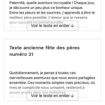
Paternité, quelle aventure incroyable ! Chaque jour,
je découvre un peu plus ce bonheur unique.
Entre les pleurs et les sourires, j'apprends à être le
meilleur père possible. L'amour que je ressens
pour vous est incommensurable.
Voir le texte en entier
Unis, nous formons une équipe formidable. Les
fous rires et les moments complices sont précieux.
Vivre cette expérience avec vous, c’est un cadeau
Envoyer ce texte par La Poste
quotidien. Merci d’être mes enfants, je vous aime !
Texte ancienne fête des pères
ou :
numéro 21
Copier
Recevoir par mail
Envoyer
Envoyer via Whatsapp
Quotidiennement, je pense à toutes ces
merveilleuses aventures que nous avons partagées
ensemble. Ces moments simples mais précieux, où
rires et complicité nous unissent, resteront à
jamais gravés dans nos mémoires.
Voir le texte en entier
Chaque jour, tu es là pour nous éclairer et nous
guider. Ta sagesse et ton amour sont des trésors