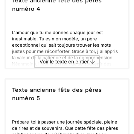
Texte ancienne fête des pères
ou :
numéro 4
Copier
Recevoir par mail
Envoyer
Envoyer via Whatsapp
L'amour que tu me donnes chaque jour est
inestimable. Tu es mon modèle, un père
exceptionnel qui sait toujours trouver les mots
justes pour me réconforter. Grâce à toi, j'ai appris
la valeur de la patience et de la compréhension.
Voir le texte en entier
Néanmoins, il est important de se souvenir des
moments simples que nous partageons ensemble.
Les rires, les jeux, et même les silences sont
Envoyer ce texte par La Poste
précieux. Chaque instant passé à tes côtés est une
véritable chance que je chéris.
Texte ancienne fête des pères
Merci pour tout ce que tu fais, pour ton soutien
ou :
numéro 5
Copier
Recevoir par mail
indéfectible. Je te souhaite une merveilleuse fête
des pères, remplie de joie et d'amour. Profite de
Envoyer
Envoyer via Whatsapp
cette journée, elle t'appartient !
Prépare-toi à passer une journée spéciale, pleine
de rires et de souvenirs. Que cette fête des pères