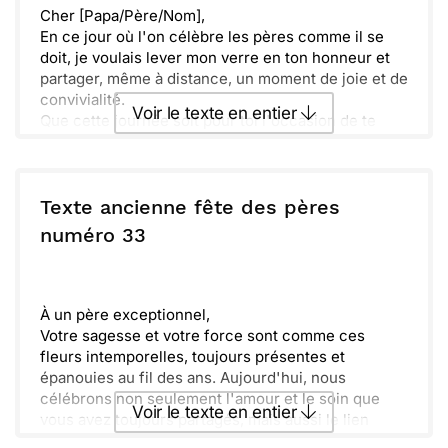
Cher [Papa/Père/Nom],
En ce jour où l'on célèbre les pères comme il se
doit, je voulais lever mon verre en ton honneur et
partager, même à distance, un moment de joie et de
convivialité.
Voir le texte en entier
Que cette journée soit pour toi l'occasion de te
détendre et de profiter des petites bulles de
bonheur qui pétillent autour de toi.
Envoyer ce texte par La Poste
Avec toute ma reconnaissance pour les années de
sagesse, d'aventures et de sourires que tu as
Texte ancienne fête des pères
partagées avec moi. Que les tonneaux de la vie
ou :
numéro 33
Copier
Recevoir par mail
t'apportent abondance et satisfaction,
accompagnés d'une santé ferme comme le chêne.
Envoyer
Envoyer via Whatsapp
Joyeuse fête des Pères !
Avec tout mon amour,
À un père exceptionnel,
[Ton prénom/Nom]
Votre sagesse et votre force sont comme ces
fleurs intemporelles, toujours présentes et
épanouies au fil des ans. Aujourd'hui, nous
célébrons non seulement l'amour et le soin que
Voir le texte en entier
vous avez toujours partagés, mais aussi le lien
unique qui nous unit.