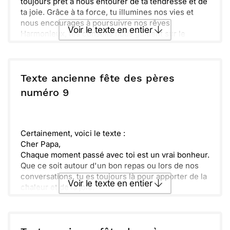
toujours prêt à nous entourer de ta tendresse et de
ta joie. Grâce à ta force, tu illumines nos vies et
nous encourages à poursuivre nos rêves.
Voir le texte en entier
Harmonieux, tes conseils nous guident sur le
chemin de la vie. Chaque sourire que tu partages
est un cadeau précieux qui réchauffe nos cœurs.
Envoyer ce texte par La Poste
Nous voulons te remercier pour toutes ces leçons
que tu nous transmets, si pleines de sagesse.
Texte ancienne fête des pères
Peu importe où la vie nous mène, une chose est
ou :
numéro 9
Copier
Recevoir par mail
certaine : nous t'aimons profondément. Ta
présence est notre plus grand soutien, et nous
Envoyer
Envoyer via Whatsapp
espérons continuer à créer de merveilleux
souvenirs ensemble. Joyeuse fête des pères !
Certainement, voici le texte :
Cher Papa,
Chaque moment passé avec toi est un vrai bonheur.
Que ce soit autour d'un bon repas ou lors de nos
conversations, tu es toujours là pour apporter de la
Voir le texte en entier
chaleur et de la joie.
Sabrina et moi avons voulu te faire plaisir
aujourd'hui. Prépare-toi à déguster un bon plat, fait
Envoyer ce texte par La Poste
avec amour et tendresse. Nous espérons que cela