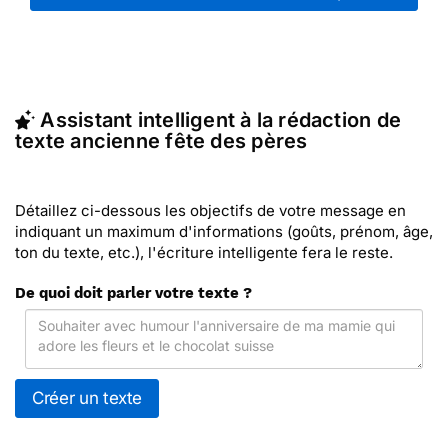
ou partagez ces modèles de textes sur vos réseaux
sociaux.
En quelques clics, récupérez le texte ancienne fête
des pères qui vous convient, ou envoyez ce texte
personnalisé par La Poste avec Merci Facteur
Assistant intelligent à la rédaction de
(c'est rapide et pas cher). Merci Facteur vous
texte ancienne fête des pères
propose 22 modèles imprimés de anciennes fête
des pères à envoyer avec le texte de votre choix.
Détaillez ci-dessous les objectifs de votre message en
indiquant un maximum d'informations (goûts, prénom, âge,
ton du texte, etc.), l'écriture intelligente fera le reste.
De quoi doit parler votre texte ?
Créer un texte