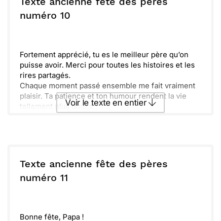
te mettra en appétit.
Texte ancienne fête des pères
Merci d'être un papa formidable. Ta bienveillance
ou :
numéro 10
Copier
Recevoir par mail
et ton soutien font de toi un être exceptionnel.
Vive la fête des pères ! Profite bien de ta journée.
Envoyer
Envoyer via Whatsapp
Nous t’aimons très fort.
Fortement apprécié, tu es le meilleur père qu’on
puisse avoir. Merci pour toutes les histoires et les
rires partagés.
Chaque moment passé ensemble me fait vraiment
plaisir. Ta patience et ton humour rendent la vie
Voir le texte en entier
tellement plus douce.
Sache que tu es un héros quotidien dans nos vies.
Honneur à toi en cette fête, profite bien, tu le
Envoyer ce texte par La Poste
mérites !
ou :
Copier
Recevoir par mail
Texte ancienne fête des pères
numéro 11
Envoyer
Envoyer via Whatsapp
Bonne fête, Papa !