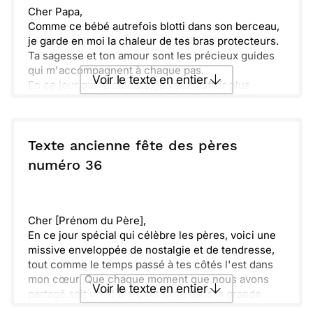
[Signature(s)]
Cher Papa,
Comme ce bébé autrefois blotti dans son berceau,
je garde en moi la chaleur de tes bras protecteurs.
Ta sagesse et ton amour sont les précieux guides
qui m'accompagnent à chaque pas.
Voir le texte en entier
En ce jour qui te célèbre, je veux t'offrir plus
qu'une simple carte ; je veux te donner le
reconnaissant écho de tous les "Je t'aime" que j'ai
Envoyer ce texte par La Poste
emmagasinés au fil des ans.
Puissent ces mots traverser le temps comme notre
Texte ancienne fête des pères
lien indéfectible, et te rappeler combien tu es
ou :
numéro 36
Copier
Recevoir par mail
important pour moi.
Avec toute ma tendresse et mon admiration,
Envoyer
Envoyer via Whatsapp
[Ton Prénom]
Cher [Prénom du Père],
En ce jour spécial qui célèbre les pères, voici une
missive enveloppée de nostalgie et de tendresse,
tout comme le temps passé à tes côtés l'est dans
mon cœur. Que chaque moment que nous avons
Voir le texte en entier
partagé soit un fil d'argent tissé dans la grande
tapisserie de la vie, et que ta sagesse et ta force