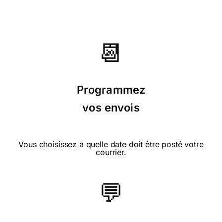
⭐⭐⭐⭐ le 25/11/20 : Originale et bien
colorée.
📆
Programmez
⭐⭐⭐⭐⭐ le 19/11/20 : Vraiment plus
vos envois
vraie que nature!
Vous choisissez à quelle date doit être posté votre
courrier.
💬
⭐⭐⭐⭐⭐ le 16/11/20 : c est juste parfait
comme service.