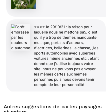
⭐⭐⭐⭐ le 29/10/21 : la raison pour
laquelle nous ne mettons pa5, c'est
qu'il y a trop de thèmes manquants(
musique, portaits d'acteurs,
d'actrices, ballerines, la chasse, ,les
sports automobiles avec superbes
voitures même anciennes etc . étant
donné que j'utilise toujours votre
site, nous ne pouvons pas envoyer
les mêmes cartes aux mêmes
personnes puis nous devons tenir
compte de leur personnalité
⭐⭐⭐⭐⭐ le 14/10/21 : Superbe
Autres suggestions de cartes paysages
peinture !!!
et nature