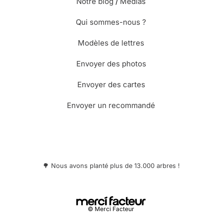
Notre blog
/
Médias
Qui sommes-nous ?
⭐⭐⭐⭐⭐ le 20/03/18 : Carte très
lumineuse, en accord avec la saison qui
Modèles de lettres
vient de frapper à notre porte
Envoyer des photos
⭐⭐⭐⭐ le 05/07/17 : Destinée à une jeune
Envoyer des cartes
fille cette jolie carte correspond à ce que
je cherchais
Envoyer un recommandé
⭐⭐⭐⭐ le 29/05/17 : Un enfant parmi les
fleurs ce qu'il y a de plus beau
🌳 Nous avons planté plus de 13.000 arbres !
⭐⭐⭐⭐⭐ le 24/03/17 : J'adore la
nature
© Merci Facteur