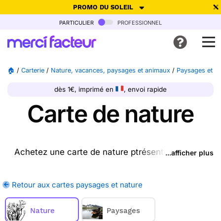
PROMO DU SOLEIL
particulier
professionnel
-30% de réduction avec le code
SUMMER26
pour envoyer des
cartes ensoleillées, jusqu'au 6 Août !
Envoyer des cartes
🏠
/
Carterie
/
Nature, vacances, paysages et animaux
/
Paysages et n
Ne plus afficher
dès 1€, imprimé en
, envoi rapide
Carte de nature
Achetez une carte de nature ptrésente sur cette
...afficher plus
page (ou une autre carte parmi les
cartes paysages
et nature
disponibles), nous l'imprimons et nous la
Retour aux cartes paysages et nature
postons pour vous. En quelques clics, achetez une
ou plusieurs cartes de nature sur Merci Facteur,
nous les imprimons et nous les envoyons chez
Nature
Paysages