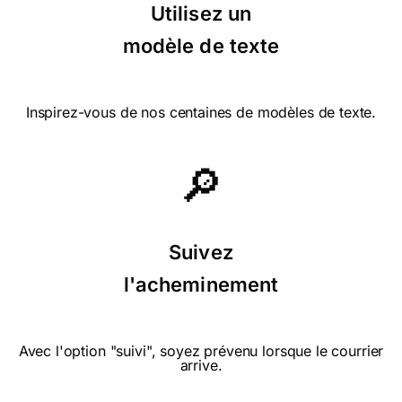
Utilisez un
modèle de texte
⭐⭐⭐⭐ le 28/07/20 : Très jolie
Inspirez-vous de nos centaines de modèles de texte.
🔎
⭐⭐⭐⭐⭐ le 07/06/20 : Super sympa
merci
Suivez
l'acheminement
Avec l'option "suivi", soyez prévenu lorsque le courrier
⭐⭐⭐⭐ le 05/05/20 : Sympa pour une
arrive.
personne seule ou en convalescence. jolie
fleur blanche (simple) et "bébête" à bon