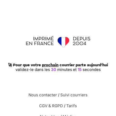
dieu...
⭐⭐⭐⭐ le 20/04/20 : Le seul tournesol
disponible
⭐⭐⭐⭐ le 18/01/20 : J'aime
🚀 Pour que votre
prochain
courrier parte aujourd'hui
validez-le dans les
30
minutes et
13
secondes
Nous contacter
/
Suivi courriers
⭐⭐⭐⭐⭐ le 25/10/18 : Très jolie pour une
amoureuse de cactées
CGV & RGPD
/
Tarifs