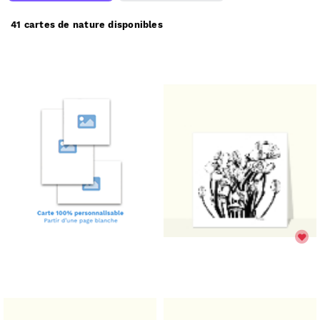
vous ou directement chez vos destinataires.
41 cartes de nature disponibles
Merci Facteur vous propose
41
cartes de nature à
partir de 1€
.
(prix dégressif dès 11 cartes)
Comment ça marche :
Choisissez une carte de nature;
✅
Personnalisez votre carte;
🎨
Payez votre commande;
💳
Nous imprimons & postons votre carte;
✉️
Elle arrive chez vous ou chez vos destinataires.
📬
Réduire