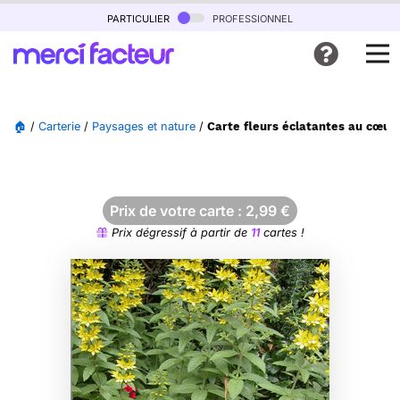
particulier
professionnel
🏠
/
Carterie
/
Paysages et nature
/
Carte fleurs éclatantes au cœur 
Prix de votre carte :
2,99
€
Prix dégressif à partir de
11
cartes !