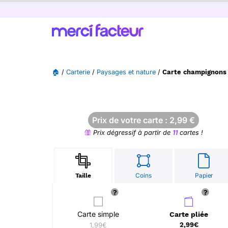
🏠
/
Carterie
/
Paysages et nature
/
Carte champignons 
Prix de votre carte :
2,99
€
Prix dégressif à partir de
11
cartes !
Coins
Papier
Taille
Carte simple
Carte pliée
1,99€
2,99€