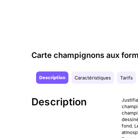
Carte champignons aux form
Description
Caractéristiques
Tarifs
Description
Justifi
champig
champig
dessiné
fond. L
atmosph