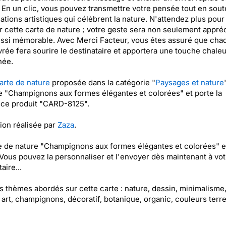
 En un clic, vous pouvez transmettre votre pensée tout en sou
ations artistiques qui célèbrent la nature. N'attendez plus pour
 cette carte de nature ; votre geste sera non seulement appréc
ssi mémorable. Avec Merci Facteur, vous êtes assuré que cha
ivrée fera sourire le destinataire et apportera une touche chale
née.
arte de nature
proposée dans la catégorie "
Paysages et nature
ée "Champignons aux formes élégantes et colorées" et porte la
nce produit "CARD-8125".
tion réalisée par
Zaza
.
e de nature "Champignons aux formes élégantes et colorées" e
 Vous pouvez la personnaliser et l'envoyer dès maintenant à vot
aire...
es thèmes abordés sur cette carte : nature, dessin, minimalisme
 art, champignons, décoratif, botanique, organic, couleurs terr