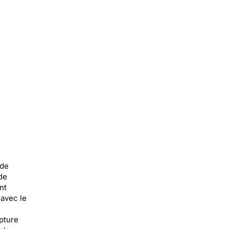
 de
de
nt
 avec le
pture