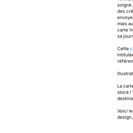
soigné.
des cré
envoyer
mais au
carte l
sa jour
Cette
c
intitul
référe
Illustra
La cart
stock !
destinat
Voici l
design,