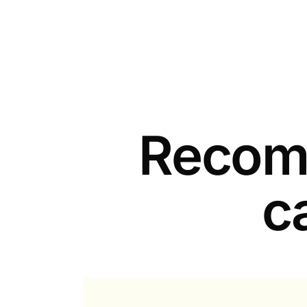
Recomm
c