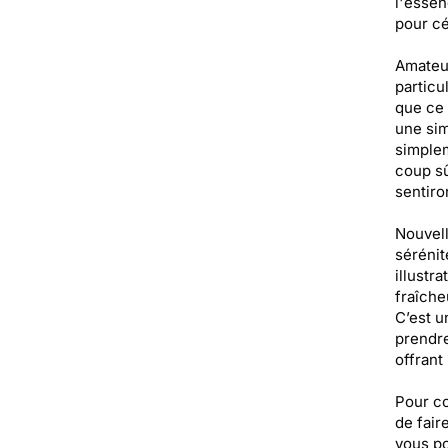
l'essen
pour cé
Amateur
particu
que ce 
une sim
simplem
coup sû
sentiro
Nouvell
sérénit
illustr
fraîche
C’est u
prendre
offrant
Pour co
de fair
vous po