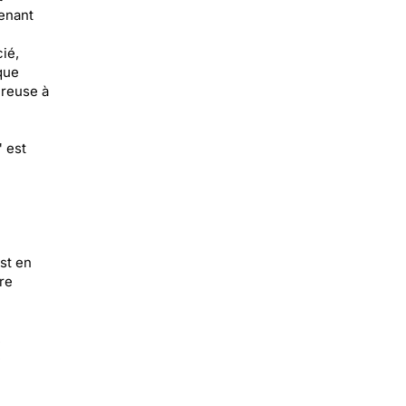
tenant
ié,
que
ureuse à
" est
st en
re
,
e