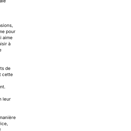
ale
asions,
ême pour
i aime
isir à
e
ts de
 cette
nt.
n leur
 manière
ice,
t