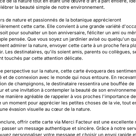
ce de la nature tout en étant une œuvre d'art à part entière, idé
lébrer la beauté simple de notre environnement.
s de nature et passionnés de la botanique apprécieront
lièrement cette carte. Elle convient à une grande variété d'occ
soit pour souhaiter un bon anniversaire, féliciter un ami ou m
ple pensée. Que vous soyez un jardinier avisé ou quelqu'un qu
ent admirer la nature, envoyer cette carte à un proche fera pla
r. Les destinataires, qu'ils soient amis, parents ou collègues, s
nt touchés par cette attention délicate.
e perspective sur la nature, cette carte évoquera des sentimen
é et de connexion avec le monde qui nous entoure. En recevant
ation de champignons, le destinataire ressentira une bouffée de
ur et une invitation à contempler la beauté de son environneme
ne manière agréable de rappeler à vos proches l'importance de
 un moment pour apprécier les petites choses de la vie, tout e
 une évasion visuelle au cœur de la nature.
nclure, offrir cette carte via Merci Facteur est une excellente
e passer un message authentique et sincère. Grâce à notre serv
uvez personnaliser votre message et choisir un envoi rapide e