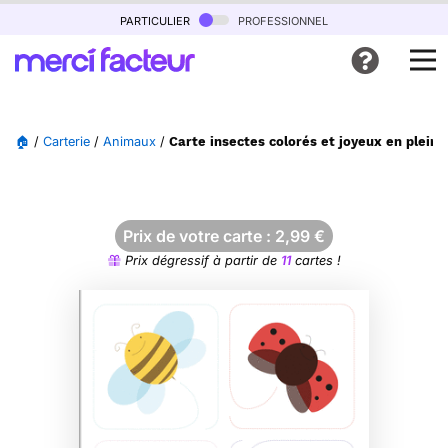
particulier
professionnel
🏠
/
Carterie
/
Animaux
/
Carte insectes colorés et joyeux en pleine
Prix de votre carte :
2,99
€
Prix dégressif à partir de
11
cartes !