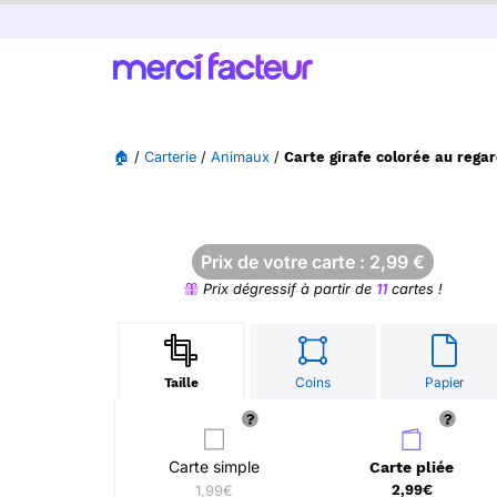
🏠
/
Carterie
/
Animaux
/
Carte girafe colorée au regar
Prix de votre carte :
2,99
€
Prix dégressif à partir de
11
cartes !
Coins
Papier
Taille
Carte simple
Carte pliée
1,99€
2,99€