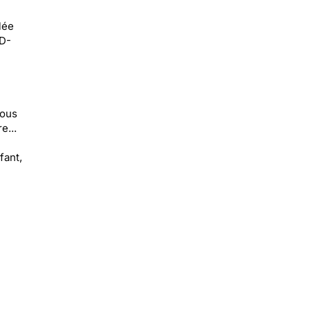
ulée
RD-
Vous
e...
fant,