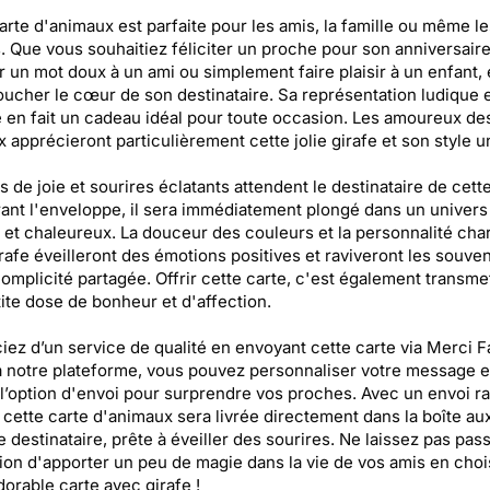
arte d'animaux est parfaite pour les amis, la famille ou même le
. Que vous souhaitiez féliciter un proche pour son anniversaire
 un mot doux à un ami ou simplement faire plaisir à un enfant, 
oucher le cœur de son destinataire. Sa représentation ludique 
 en fait un cadeau idéal pour toute occasion. Les amoureux de
 apprécieront particulièrement cette jolie girafe et son style u
s de joie et sourires éclatants attendent le destinataire de cette
ant l'enveloppe, il sera immédiatement plongé dans un univers
 et chaleureux. La douceur des couleurs et la personnalité ch
irafe éveilleront des émotions positives et raviveront les souven
omplicité partagée. Offrir cette carte, c'est également transme
ite dose de bonheur et d'affection.
iez d’un service de qualité en envoyant cette carte via Merci F
 notre plateforme, vous pouvez personnaliser votre message e
 l’option d'envoi pour surprendre vos proches. Avec un envoi ra
 cette carte d'animaux sera livrée directement dans la boîte aux
e destinataire, prête à éveiller des sourires. Ne laissez pas pas
ion d'apporter un peu de magie dans la vie de vos amis en choi
dorable carte avec girafe !