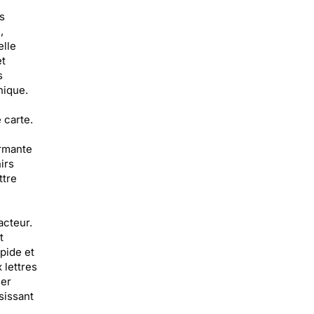
s
,
elle
et
s
nique.
 carte.
armante
irs
ttre
acteur.
t
pide et
 lettres
ser
sissant