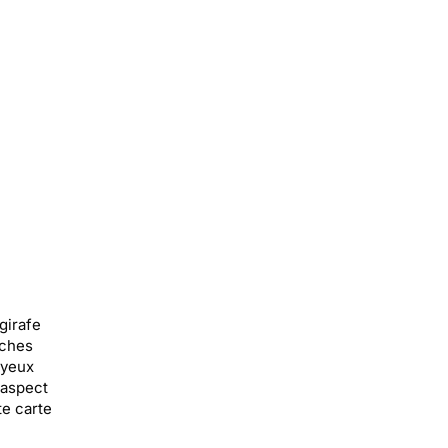
girafe
aches
 yeux
 aspect
te carte