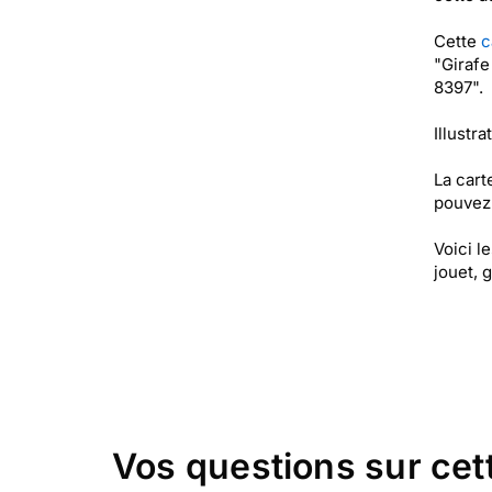
Cette
c
"Girafe
8397".
Illustra
La cart
pouvez 
Voici l
jouet, 
Vos questions sur cet