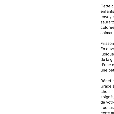
Cette c
enfants
envoyer
saura t
colorée
animaux
Frisson
En ouvr
ludique
de la g
d'une c
une pet
Bénéfic
Grâce à
choisir
soigné,
de votr
l'occas
cette a