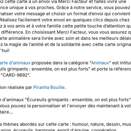
z cette carte à un envoi via Merci Facteur et faites vivre une
nce unique à vos proches. Grâce à notre service, vous pouvez
aliser votre message et choisir un format d’envoi qui convient 
Réalisez facilement votre envoi en quelques clics depuis chez
z à vos amis et à votre famille cette petite touche d’attention qui
a différence. En choisissant Merci Facteur, vous vous assurez 
arte animalière sera livrée avec soin et dans les meilleurs délais
z la magie de l’amitié et de la solidarité avec cette carte origin
'hui!
arte d'animaux
proposée dans la catégorie "
Animaux
" est intit
ils grimpants : ensemble, on est plus forts" et porte la référen
t "CARD-9692".
tion réalisée par
Piranha Bouille
.
e d'animaux "Écureuils grimpants : ensemble, on est plus forts"
 Vous pouvez la personnaliser et l'envoyer dès maintenant à vot
aire...
es thèmes abordés sur cette carte : humour, nature, dessin, mus
 union, écureuils, harmonie, esprit d'équipe, coopération