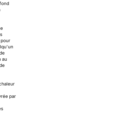
 fond
n
ge
es
 pour
lqu'un
 de
n au
 de
chaleur
vrée par
es