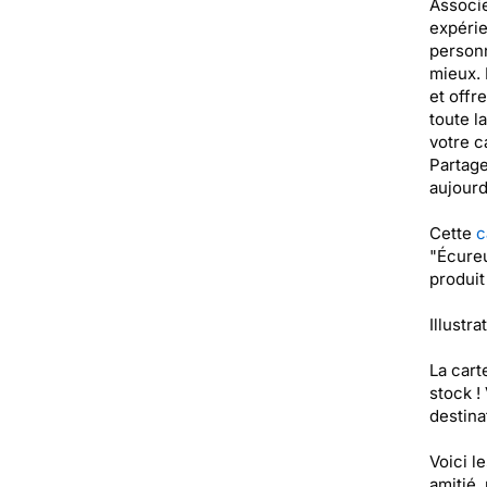
Associe
expérie
personn
mieux. 
et offre
toute l
votre c
Partage
aujourd
Cette
c
"Écureu
produi
Illustra
La cart
stock !
destinat
Voici l
amitié,