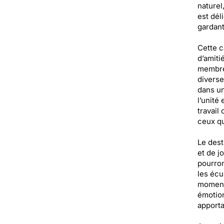
naturel
est dél
gardant
Cette c
d’amiti
membres
diverse
dans un
l’unité
travail
ceux qu
Le dest
et de j
pourron
les écu
moments
émotion
apporta