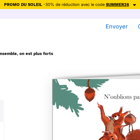
PROMO DU SOLEIL
-30% de réduction avec le code
SUMMER26
ction avec le code
SUMMER26
pour envoyer des cartes ensoleillées, jus
Envoyer
Envoyer des cartes
Ne plus afficher
nsemble, on est plus forts