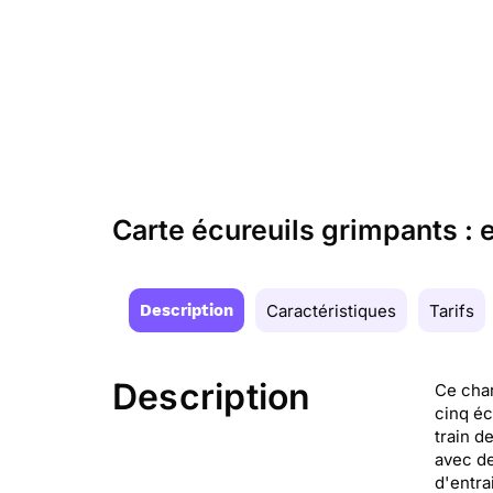
Carte écureuils grimpants : 
Description
Caractéristiques
Tarifs
Description
Ce char
cinq éc
train d
avec de
d'entra