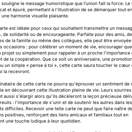
, souligne le message humoristique que l’union fait la force. Le
icat et épuré, permettant à l'illustration de se démarquer tout e
 une harmonie visuelle plaisante.
arte est idéale pour ceux qui souhaitent transmettre un messa
é, de solidarité ou de encourageante. Parfaite pour des amis, d
 de la famille ou même des collègues, elle peut être envoyée
s occasions : pour célébrer un moment de vie, encourager que
 projet ou simplement pour rappeler à un proche l'importance
 et de la coopération. Que ce soit un anniversaire, une promotio
 ou un simple « pense à toi », cette carte saura toucher le cœur
i la recevront.
inataire de cette carte ne pourra qu'éprouver un sentiment de 
oie en découvrant cette illustration pleine de vie. Leurs sourires
t aussi s'élargir alors qu'ils décèleront la leçon précieuse déli
reuils : l'importance de s'unir et de soutenir les autres dans les
 difficiles. Recevoir une telle carte ne peut que faire naître d
s positives, renforçant des liens amicaux et familiaux tout en
nt une touche ludique à leur quotidien.