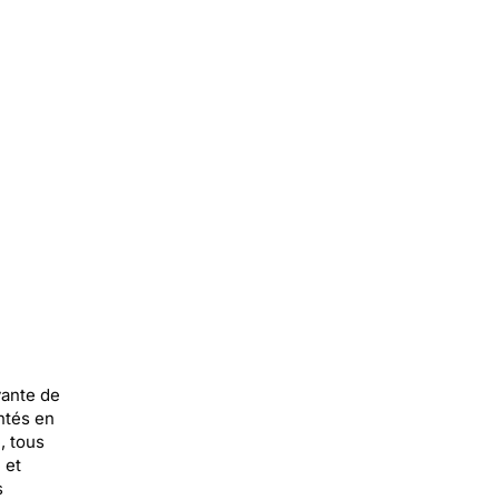
vante de
ntés en
, tous
 et
s