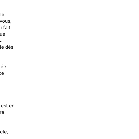
le
 vous,
 fait
que
.
ale dès
ulée
ce
 est en
re
cle,