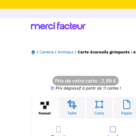
-30% de rédu
🏠
/
Carterie
/
Animaux
/
Carte écureuils grimpants : e
Prix de votre carte :
2,99
€
Prix dégressif à partir de
11
cartes !
Taille
Coins
Papier
Format