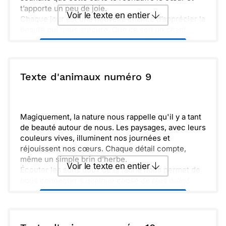
t’apporte un peu de joie.
Voir le texte en entier
Chaque jour est une nouvelle chance d’apprécier la
beauté qui nous entoure. Que ce soit un chant
d’oiseau ou un beau coucher de soleil, prenons le
Envoyer ce texte par La Poste
temps de les savourer.
Souviens-toi que je suis là pour toi, peu importe la
distance. Ensemble, faisons des souvenirs
ou :
Texte d'animaux numéro 9
Copier
Recevoir par mail
mémorables.
Avec toute mon affection,
Envoyer
Envoyer via Whatsapp
[Votre nom]
Magiquement, la nature nous rappelle qu'il y a tant
de beauté autour de nous. Les paysages, avec leurs
couleurs vives, illuminent nos journées et
réjouissent nos cœurs. Chaque détail compte,
même un simple brin d’herbe.
Voir le texte en entier
Écouter les sons doux de la faune nous permet de
nous connecter à quelque chose de plus grand.
Les animaux, avec leur grâce, nous inspirent à vivre
Envoyer ce texte par La Poste
pleinement. Trouvons du temps pour apprécier ces
moments simples.
Amusons-nous ensemble et créons de nouveaux
ou :
Copier
Recevoir par mail