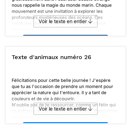
nous rappelle la magie du monde marin. Chaque
mouvement est une invitation à explorer les
profondeurs mystérieuses des océans. Ces
Voir le texte en entier
créatures légères flottent avec une élégance
fascinante, créant un spectacle enchanteur.
Un voyage sous-marin nous offre des instants
Envoyer ce texte par La Poste
précieux pour se reconnecter à la nature. Observer
ces merveilles aquatiques enrichit notre regard sur
la vie. Célébrons ensemble la beauté de notre
ou :
Texte d'animaux numéro 26
Copier
Recevoir par mail
planète et restons curieux face à l'inconnu.
Envoyer
Envoyer via Whatsapp
Félicitations pour cette belle journée ! J'espère
que tu as l'occasion de prendre un moment pour
apprécier la nature qui t'entoure. Il y a tant de
couleurs et de vie à découvrir.
N'oublie pas de te ressourcer, comme un félin qui
Voir le texte en entier
se prélasse au soleil. Prendre le temps d'apprécier
les petites choses peut faire toute la différence
dans ta journée.
Envoyer ce texte par La Poste
Ensemble, profitons de la beauté de notre