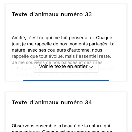
ou :
Texte d'animaux numéro 33
Copier
Recevoir par mail
Envoyer
Envoyer via Whatsapp
Amitié, c'est ce qui me fait penser à toi. Chaque
jour, je me rappelle de nos moments partagés. La
nature, avec ses couleurs d'automne, nous
rappelle que tout évolue, mais l'essentiel reste.
Je me souviens de nos balades et des rires
Voir le texte en entier
échangés, tout comme ce petit hérisson curieux
qui explore son monde. Ces souvenirs me
réchauffent le cœur.
Envoyer ce texte par La Poste
N'oublie jamais de prendre le temps d'apprécier
les petites choses. Après tout, la vie est faite de
ces petites merveilles.
ou :
Texte d'animaux numéro 34
Copier
Recevoir par mail
Quand tu as un moment, partage-moi tes nouvelles
aventures. Hâte d'avoir de tes nouvelles très
Envoyer
Envoyer via Whatsapp
bientôt !
Observons ensemble la beauté de la nature qui
nous entoure. Chaque saison apporte son lot de