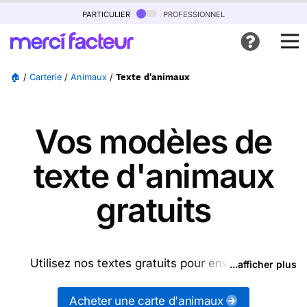
particulier
professionnel
🏠
/
Carterie
/
Animaux
/
Texte d'animaux
Vos modèles de
texte d'animaux
gratuits
Utilisez nos textes gratuits pour envoyer des
...afficher plus
messages d'animaux (ou d'autres messages de la
catégorie "
Animaux
") ou partagez ces modèles de
Acheter une carte d'animaux