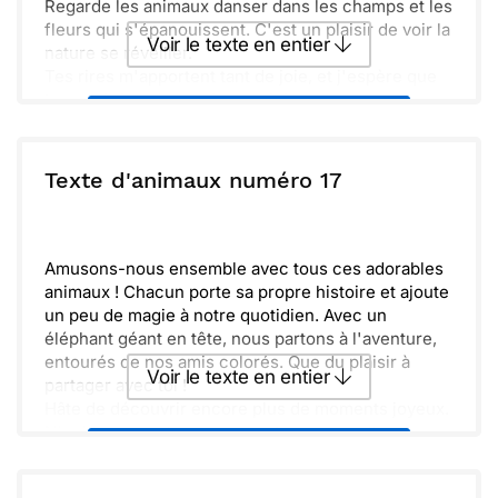
Regarde les animaux danser dans les champs et les
fleurs qui s'épanouissent. C'est un plaisir de voir la
Voir le texte en entier
nature se réveiller.
Tes rires m'apportent tant de joie, et j'espère que
tu apprécies chaque instant ici.
Envoyer ce texte par La Poste
Alors, profite bien de chaque moment et laisse-toi
émerveiller par tout ce qui t'entoure. Toujours des
souvenirs à créer, n'est-ce pas '
ou :
Texte d'animaux numéro 17
Copier
Recevoir par mail
Envoyer
Envoyer via Whatsapp
Amusons-nous ensemble avec tous ces adorables
animaux ! Chacun porte sa propre histoire et ajoute
un peu de magie à notre quotidien. Avec un
éléphant géant en tête, nous partons à l'aventure,
entourés de nos amis colorés. Que du plaisir à
Voir le texte en entier
partager avec toi !
Hâte de découvrir encore plus de moments joyeux.
N'oublie pas : chaque jour est une nouvelle
Envoyer ce texte par La Poste
occasion de sourire et de jouer. À très vite pour
d'autres rires et câlins !