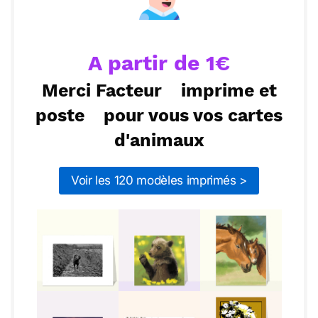
Envoyer
Envoyer via Whatsapp
rendent la vie plus belle. L'occasion d'apprendre
est partout.
A partir de 1€
Merci Facteur
imprime et
poste
pour vous vos cartes
d'animaux
Voir les 120 modèles imprimés >