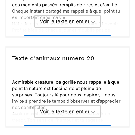
ces moments passés, remplis de rires et d'amitié.
Chaque instant partagé me rappelle à quel point tu
es important dans ma vie.
Voir le texte en entier
Hâte de créer encore plus de souvenirs à l'avenir !
Profite bien de chaque jour et n'oublie pas de
sourire. À très bientôt, cher ami.
Envoyer ce texte par La Poste
ou :
Texte d'animaux numéro 20
Copier
Recevoir par mail
Envoyer
Envoyer via Whatsapp
Admirable créature, ce gorille nous rappelle à quel
point la nature est fascinante et pleine de
surprises. Toujours là pour nous inspirer, il nous
invite à prendre le temps d’observer et d’apprécier
nos semblables.
Voir le texte en entier
Avoir un ami comme toi, c’est comme avoir un
trésor. Ton sens de l’humour et ta sagesse
apportent joie et sérénité à ceux qui t'entourent.
Envoyer ce texte par La Poste
N'oublie jamais que chaque jour est une nouvelle