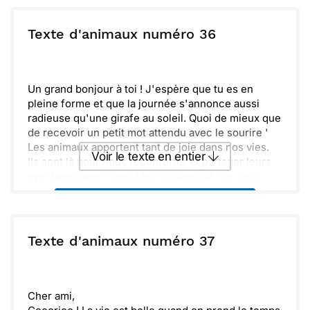
ou :
Texte d'animaux numéro 36
Copier
Recevoir par mail
Envoyer
Envoyer via Whatsapp
Un grand bonjour à toi ! J'espère que tu es en
pleine forme et que la journée s'annonce aussi
radieuse qu'une girafe au soleil. Quoi de mieux que
de recevoir un petit mot attendu avec le sourire '
Les animaux apportent tant de joie dans nos vies.
Voir le texte en entier
Ils sont là pour nous réconforter et partager leurs
aventures avec nous. Les histoires de nos amis
poilus mettent toujours un peu de lumière dans nos
Envoyer ce texte par La Poste
journées.
D'ailleurs, n'oublions pas de prendre le temps de
profiter des petites choses. Un simple regard, un
ou :
Texte d'animaux numéro 37
Copier
Recevoir par mail
éclat de rire, ça fait toute la différence. Prends soin
de toi et à bientôt pour de nouvelles découvertes !
Envoyer
Envoyer via Whatsapp
Cher ami,