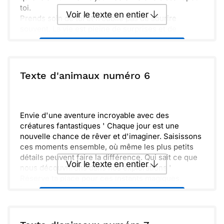
toi.
Voir le texte en entier
Prends soin de toi et n’oublie pas de sourire
souvent. La vie est pleine de surprises et de
moments doux, alors savoure chaque instant. Au
Envoyer ce texte par La Poste
plaisir de te revoir bientôt !
ou :
Texte d'animaux numéro 6
Copier
Recevoir par mail
Envoyer
Envoyer via Whatsapp
Envie d'une aventure incroyable avec des
créatures fantastiques ' Chaque jour est une
nouvelle chance de rêver et d'imaginer. Saisissons
ces moments ensemble, où même les plus petits
détails peuvent faire la différence. Qui sait ce que
Voir le texte en entier
nous découvrirons dans nos explorations '
Réserve ta place pour ces instants magiques.
Ensemble, nous naviguerons à travers des mondes
Envoyer ce texte par La Poste
lointains et vivrons des récits inoubliables.
Inspirons-nous de la beauté qui nous entoure et
célébrons nos curiosités. N'oublie jamais, dans
ou :
Copier
Recevoir par mail