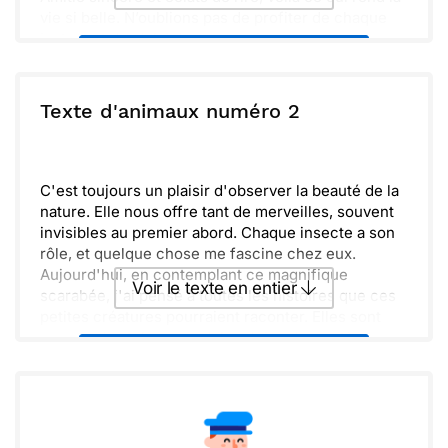
vie si belle. N’oublions pas de profiter de chaque
instant et de chérir les souvenirs que nous créons
Envoyer ce texte par La Poste
ensemble.
ou :
Texte d'animaux numéro 2
Copier
Recevoir par mail
Envoyer
Envoyer via Whatsapp
C'est toujours un plaisir d'observer la beauté de la
nature. Elle nous offre tant de merveilles, souvent
invisibles au premier abord. Chaque insecte a son
rôle, et quelque chose me fascine chez eux.
Aujourd'hui, en contemplant ce magnifique
Voir le texte en entier
scarabée, j'ai pensé à toutes les histoires que ces
petites créatures pourraient raconter. Elles sont
comme des trésors cachés, pleins de mystères.
Envoyer ce texte par La Poste
Rappelle-toi que chaque rencontre avec un animal
peut nous enseigner quelque chose de précieux.
Partage ces moments, et tu enrichiras ton
ou :
Copier
Recevoir par mail
quotidien.
Hésite pas à en parler autour de toi, car ces détails