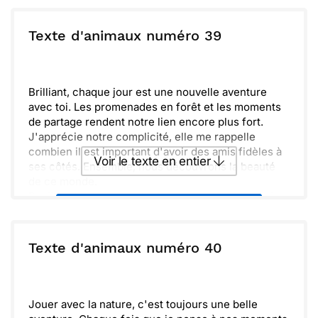
de notre complicité.
Continuons à explorer et à rêver, car chaque
ou :
Texte d'animaux numéro 39
Copier
Recevoir par mail
aventure renforce notre amitié. Hâte de vivre de
nouveaux souvenirs ensemble !
Envoyer
Envoyer via Whatsapp
Brilliant, chaque jour est une nouvelle aventure
avec toi. Les promenades en forêt et les moments
de partage rendent notre lien encore plus fort.
J'apprécie notre complicité, elle me rappelle
combien il est important d'avoir des amis fidèles à
Voir le texte en entier
ses côtés. Ensemble, nous découvrons la beauté
de ce monde.
Profiter de chaque instant est essentiel, et je suis
Envoyer ce texte par La Poste
heureux(se) de t'avoir dans ma vie. Restons
proches et continuons à créer de merveilleux
souvenirs.
ou :
Texte d'animaux numéro 40
Copier
Recevoir par mail
Envoyer
Envoyer via Whatsapp
Jouer avec la nature, c'est toujours une belle