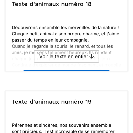
ou :
Texte d'animaux numéro 18
Copier
Recevoir par mail
Envoyer
Envoyer via Whatsapp
Découvrons ensemble les merveilles de la nature !
Chaque petit animal a son propre charme, et j'aime
passer du temps en leur compagnie.
Quand je regarde la souris, le renard, et tous les
amis, je me sens tellement heureux. Ils rendent
Voir le texte en entier
chaque journée spéciale avec leurs petits jeux.
Continue d’explorer ce monde fascinant, et n’oublie
pas d’observer les couleurs éclatantes qui les
Envoyer ce texte par La Poste
entourent. Profite bien de chaque instant !
ou :
Copier
Recevoir par mail
Texte d'animaux numéro 19
Envoyer
Envoyer via Whatsapp
Pérennes et sincères, nos souvenirs ensemble
sont précieux. Il est incroyable de se remémorer