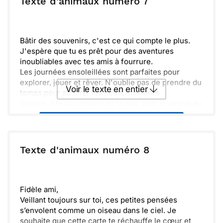
Texte d'animaux numéro 7
cette danse de la vie, l'imagination est notre plus
grand allié !
Envoyer
Envoyer via Whatsapp
Bâtir des souvenirs, c'est ce qui compte le plus.
J'espère que tu es prêt pour des aventures
inoubliables avec tes amis à fourrure.
Les journées ensoleillées sont parfaites pour
explorer, jouer et rêver. N'oublie pas de prendre du
Voir le texte en entier
temps pour admirer les petits moments.
Sourire, rire et partager de la joie, voilà le secret du
bonheur. Profite de chaque instant, tu le mérites
Envoyer ce texte par La Poste
tellement !
ou :
Texte d'animaux numéro 8
Copier
Recevoir par mail
Envoyer
Envoyer via Whatsapp
Fidèle ami,
Veillant toujours sur toi, ces petites pensées
s’envolent comme un oiseau dans le ciel. Je
souhaite que cette carte te réchauffe le cœur et