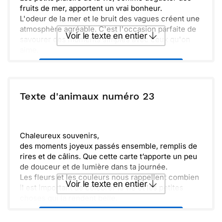
fruits de mer, apportent un vrai bonheur.
L'odeur de la mer et le bruit des vagues créent une
atmosphère agréable. C'est l'occasion parfaite de
Voir le texte en entier
savourer des moments simples avec ceux qu'on
aime.
Vivez chaque instant à fond et laissez-vous porter
Envoyer ce texte par La Poste
par les saveurs et les couleurs de la nature.
Chaque repas devient une nouvelle aventure.
ou :
Texte d'animaux numéro 23
Copier
Recevoir par mail
Envoyer
Envoyer via Whatsapp
Chaleureux souvenirs,
des moments joyeux passés ensemble, remplis de
rires et de câlins. Que cette carte t’apporte un peu
de douceur et de lumière dans ta journée.
Les fleurs et les couleurs nous rappellent combien
Voir le texte en entier
il est important de célébrer la vie et les petites
choses qui la rendent belle.
Pense à toujours garder cet esprit pétillant,
Envoyer ce texte par La Poste
éclatant d’amour, même dans les moments