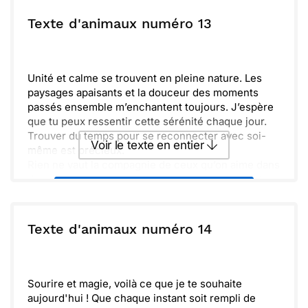
ou :
Texte d'animaux numéro 13
Copier
Recevoir par mail
Envoyer
Envoyer via Whatsapp
Unité et calme se trouvent en pleine nature. Les
paysages apaisants et la douceur des moments
passés ensemble m’enchantent toujours. J’espère
que tu peux ressentir cette sérénité chaque jour.
Trouver du temps pour se reconnecter avec soi-
Voir le texte en entier
même est précieux.
Rien ne vaut la compagnie de ceux qu’on aime dans
des décors si naturels. Que chaque jour t’apporte
Envoyer ce texte par La Poste
un brin de bonheur, comme une douce mélodie. La
vie est belle, particulièrement quand on l’explore
ensemble. Ne l’oublie jamais.
ou :
Texte d'animaux numéro 14
Copier
Recevoir par mail
Envoyer
Envoyer via Whatsapp
Sourire et magie, voilà ce que je te souhaite
aujourd'hui ! Que chaque instant soit rempli de