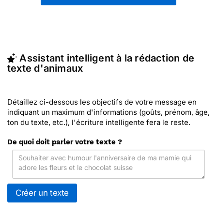
textes sur vos réseaux sociaux.
En quelques clics, récupérez le texte d'animaux qui
vous convient, ou envoyez ce texte personnalisé
par La Poste avec Merci Facteur (c'est rapide et
pas cher). Merci Facteur vous propose 120 modèles
Assistant intelligent à la rédaction de
imprimés de d'animaux à envoyer avec le texte de
texte d'animaux
votre choix.
Détaillez ci-dessous les objectifs de votre message en
indiquant un maximum d'informations (goûts, prénom, âge,
ton du texte, etc.), l'écriture intelligente fera le reste.
De quoi doit parler votre texte ?
Créer un texte