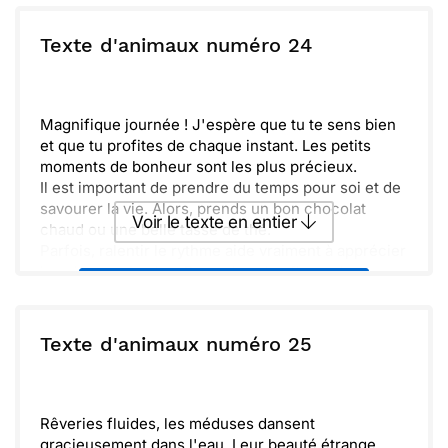
difficiles.
Étreins les moments de bonheur et n’oublie pas
ou :
Texte d'animaux numéro 24
Copier
Recevoir par mail
que je suis là pour toi. Prends soin de toi!
Envoyer
Envoyer via Whatsapp
Magnifique journée ! J'espère que tu te sens bien
et que tu profites de chaque instant. Les petits
moments de bonheur sont les plus précieux.
Il est important de prendre du temps pour soi et de
savourer la vie. Alors, prends un bon chocolat
Voir le texte en entier
chaud ou une belle tasse de thé.
Parfois, ralentir le rythme aide vraiment à apprécier
les choses simples. Regardons les fleurs, les
Envoyer ce texte par La Poste
couleurs et entendons les rires autour de nous.
Amitié et tendresse, ce sont des recettes pour la
joie. N'oublie pas que je pense à toi et que tu
ou :
Texte d'animaux numéro 25
Copier
Recevoir par mail
comptes beaucoup pour moi.
Envoyer
Envoyer via Whatsapp
Rêveries fluides, les méduses dansent
gracieusement dans l'eau. Leur beauté étrange