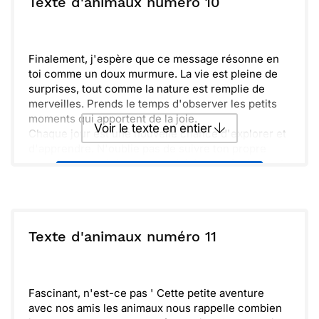
Texte d'animaux numéro 10
souvenirs. Profiter d'une balade au soleil ou
admirer un magnifique coucher de soleil, c'est ce
Envoyer
Envoyer via Whatsapp
qui rend la vie inoubliable. Prenons le temps
d'apprécier chaque instant.
Finalement, j'espère que ce message résonne en
toi comme un doux murmure. La vie est pleine de
surprises, tout comme la nature est remplie de
merveilles. Prends le temps d'observer les petits
moments qui apportent de la joie.
Voir le texte en entier
Chaque jour est une nouvelle chance d'explorer et
d'apprendre. N'oublie pas de suivre ton propre
chemin et de célébrer ton unicité. Je suis là pour te
Envoyer ce texte par La Poste
soutenir dans cette belle aventure.
ou :
Copier
Recevoir par mail
Texte d'animaux numéro 11
Envoyer
Envoyer via Whatsapp
Fascinant, n'est-ce pas ' Cette petite aventure
avec nos amis les animaux nous rappelle combien