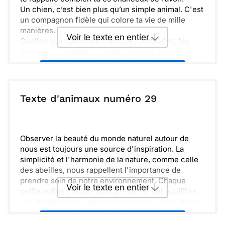
Un chien, c’est bien plus qu’un simple animal. C'est
un compagnon fidèle qui colore ta vie de mille
manières.
Voir le texte en entier
Quelles que soient les aventures partagées, les
souvenirs comptent. Chaque moment passé
ensemble renforce ce lien si spécial.
Envoyer ce texte par La Poste
Que la joie et l’amour d’un ami à fourrure
t’accompagnent toujours. N’oublie jamais
d’apprécier chaque instant passé à ses côtés.
ou :
Texte d'animaux numéro 29
Copier
Recevoir par mail
Envoyer
Envoyer via Whatsapp
Observer la beauté du monde naturel autour de
nous est toujours une source d'inspiration. La
simplicité et l'harmonie de la nature, comme celle
des abeilles, nous rappellent l'importance de
prendre soin de notre environnement. Chaque
Voir le texte en entier
petite action compte pour préserver cet équilibre.
Les abeilles, avec leur travail acharné, nous offrent
la douceur du miel et un équilibre essentiel à la vie.
Envoyer ce texte par La Poste
Leur rôle est crucial dans la pollinisation, ce qui