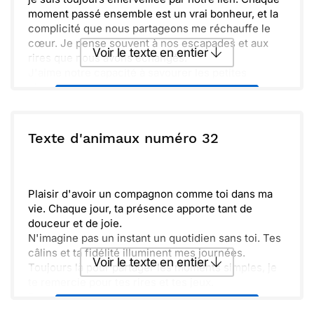
moment passé ensemble est un vrai bonheur, et la
complicité que nous partageons me réchauffe le
cœur. Je pense souvent à nos escapades et aux
Voir le texte en entier
rires que nous avons échangés.
J'aime notre capacité à savourer les petites
choses, comme nos promenades tranquilles.
Envoyer ce texte par La Poste
Continue d'être cette personne incroyable que tu
es, pleine de douceur et de joie. Je suis impatiente
de créer encore plus de souvenirs avec toi,
ou :
Texte d'animaux numéro 32
Copier
Recevoir par mail
entourés de tendres animaux et de moments
inoubliables.
Envoyer
Envoyer via Whatsapp
Plaisir d'avoir un compagnon comme toi dans ma
vie. Chaque jour, ta présence apporte tant de
douceur et de joie.
N'imagine pas un instant un quotidien sans toi. Tes
câlins et ta fidélité illuminent mes journées.
Voir le texte en entier
Toujours là pour partager les moments simples, je
te remercie pour tes rires et tes jeux.
Prends soin de toi, car je t'aime énormément et ton
Envoyer ce texte par La Poste
bonheur est ma priorité.