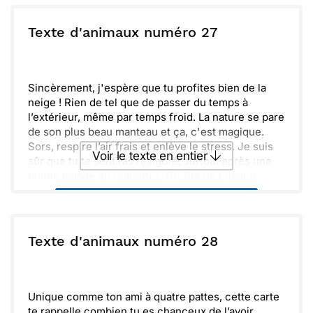
environnement et partageons ces instants
magiques. Hâte de te voir bientôt pour échanger
ou :
Texte d'animaux numéro 27
Copier
Recevoir par mail
autour d'un bon café !
Envoyer
Envoyer via Whatsapp
Sincèrement, j'espère que tu profites bien de la
neige ! Rien de tel que de passer du temps à
l’extérieur, même par temps froid. La nature se pare
de son plus beau manteau et ça, c'est magique.
Sors, respire l’air frais et enlève le stress. Je suis
Voir le texte en entier
sûr que tu te sentiras revigoré, surtout après une
bonne balade en raquettes. Profite de chaque
moment et savoure les paysages.
Envoyer ce texte par La Poste
Inoubliable, cette saison, remplie de souvenirs à
créer ensemble, n'est-ce pas ' Hâte d'entendre tes
histoires et de partager un chocolat chaud après
ou :
Texte d'animaux numéro 28
Copier
Recevoir par mail
une belle journée d'aventure.
Envoyer
Envoyer via Whatsapp
Unique comme ton ami à quatre pattes, cette carte
te rappelle combien tu es chanceux de l’avoir.