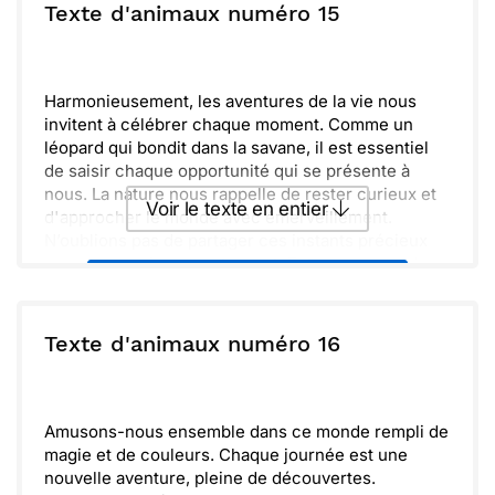
Texte d'animaux numéro 15
Harmonieusement, les aventures de la vie nous
invitent à célébrer chaque moment. Comme un
léopard qui bondit dans la savane, il est essentiel
de saisir chaque opportunité qui se présente à
nous. La nature nous rappelle de rester curieux et
Voir le texte en entier
d'approcher le monde avec émerveillement.
N’oublions pas de partager ces instants précieux
avec ceux qui nous entourent. Entourez-vous de
Envoyer ce texte par La Poste
créativité et de joie, et laissez votre esprit
vagabonder tout en vous ancrant dans le présent.
Que cette carte vous inspire à apprécier les petits
ou :
Texte d'animaux numéro 16
Copier
Recevoir par mail
plaisirs du quotidien et à explorer le monde avec un
regard nouveau.
Envoyer
Envoyer via Whatsapp
Amusons-nous ensemble dans ce monde rempli de
magie et de couleurs. Chaque journée est une
nouvelle aventure, pleine de découvertes.