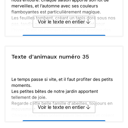
merveilles, et l’automne avec ses couleurs
flamboyantes est particulièrement magique.
Les feuilles tombent, créant un tapis doré sous nos
Voir le texte en entier
pas, tandis que les animaux se préparent pour
l’hiver. C'est un moment parfait pour profiter des
balades en forêt.
Envoyer ce texte par La Poste
Faisons une pause, prenons le temps d’admirer ce
spectacle éphémère. Ces moments simples sont
souvent les plus précieux.
ou :
Texte d'animaux numéro 35
Copier
Recevoir par mail
N’oublie pas de partager tes découvertes. Chaque
petit détail compte et fait partie de ces souvenirs
Envoyer
Envoyer via Whatsapp
qui nous réchauffent le cœur.
Le temps passe si vite, et il faut profiter des petits
moments.
Les petites bêtes de notre jardin apportent
tellement de joie.
Regarde cette belle famille d'abeilles, toujours en
Voir le texte en entier
mouvement.
Chaque jour, elles volent parmi les fleurs et créent
de la beauté autour d'elles.
Envoyer ce texte par La Poste