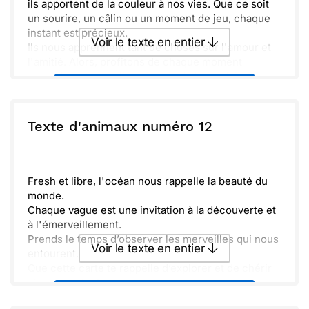
ils apportent de la couleur à nos vies. Que ce soit
un sourire, un câlin ou un moment de jeu, chaque
instant est précieux.
Voir le texte en entier
Ils nous apprennent tant de choses sur l'amour et
l'amitié. Alors, profitons de chaque moment
ensemble et n'oublions jamais de les chérir. Que
Envoyer ce texte par La Poste
chaque jour soit une nouvelle quête pour découvrir
leur beauté et leur tendresse !
ou :
Texte d'animaux numéro 12
Copier
Recevoir par mail
Envoyer
Envoyer via Whatsapp
Fresh et libre, l'océan nous rappelle la beauté du
monde.
Chaque vague est une invitation à la découverte et
à l'émerveillement.
Prends le temps d’observer les merveilles qui nous
Voir le texte en entier
entourent.
Que cette carte te rappelle d’explorer et de chérir
chaque instant.
Envoyer ce texte par La Poste