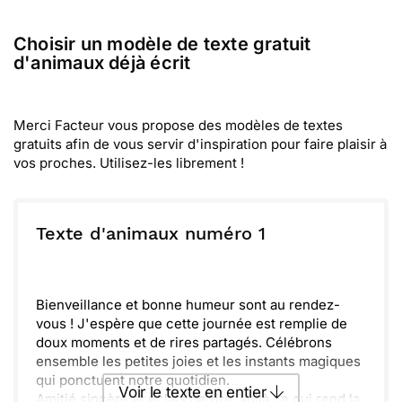
Choisir un modèle de texte gratuit
d'animaux déjà écrit
Merci Facteur vous propose des modèles de textes
gratuits afin de vous servir d'inspiration pour faire plaisir à
vos proches. Utilisez-les librement !
Texte d'animaux numéro 1
Bienveillance et bonne humeur sont au rendez-
vous ! J'espère que cette journée est remplie de
doux moments et de rires partagés. Célébrons
ensemble les petites joies et les instants magiques
qui ponctuent notre quotidien.
Voir le texte en entier
Amitié sincère et éclats de rire, voilà ce qui rend la