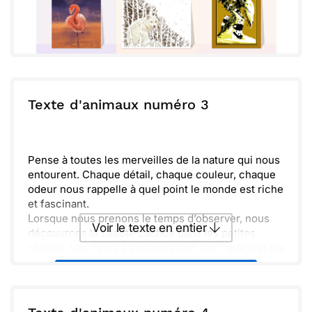
Texte d'animaux numéro 3
Pense à toutes les merveilles de la nature qui nous
entourent. Chaque détail, chaque couleur, chaque
odeur nous rappelle à quel point le monde est riche
et fascinant.
Lorsque nous prenons le temps d’observer, nous
Voir le texte en entier
découvrons la beauté cachée dans les petites
choses. Les fleurs s’épanouissent avec grâce et les
insectes, avec leur rôle vital, ajoutent une touche
Envoyer ce texte par La Poste
de magie à notre environnement.
La vie, avec ses mystères et ses joies, mérite d’être
célébrée chaque jour. Prenons un moment pour
ou :
Copier
Recevoir par mail