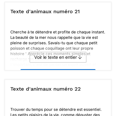
aventure. Embrasons la vie avec passion et
curiosité, car il y a tant de choses à découvrir.
ou :
Texte d'animaux numéro 21
Copier
Recevoir par mail
Reste comme tu es, authentique et unique.
J’apprécie vraiment notre amitié, et je suis là pour
Envoyer
Envoyer via Whatsapp
toi, peu importe les défis qui se présentent.
Cherche à te détendre et profite de chaque instant.
La beauté de la mer nous rappelle que la vie est
pleine de surprises. Savais-tu que chaque petit
poisson et chaque coquillage ont leur propre
histoire ' Apprécie ces moments simples et
Voir le texte en entier
recharge tes batteries.
L’important, c'est de garder un esprit ouvert et
curieux. Voyage vers de nouveaux horizons et
Envoyer ce texte par La Poste
découvre des trésors dissimulés. Même les jours
nuageux peuvent révéler des paysages fascinants.
N'oublie jamais que chaque jour est une nouvelle
ou :
Texte d'animaux numéro 22
Copier
Recevoir par mail
aventure qui t'attend.
Envoyer
Envoyer via Whatsapp
Trouver du temps pour se détendre est essentiel.
Les petits plaisirs de la vie, comme déguster des