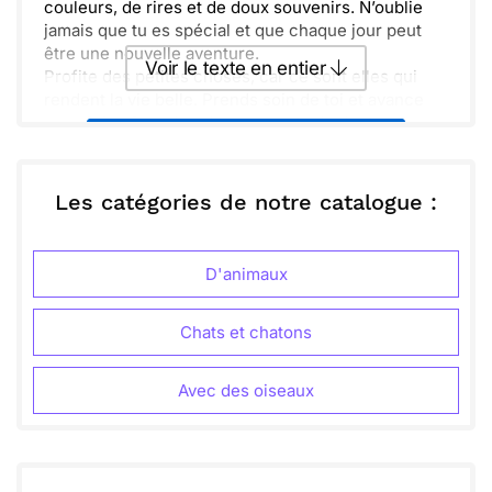
couleurs, de rires et de doux souvenirs. N’oublie
jamais que tu es spécial et que chaque jour peut
être une nouvelle aventure.
Voir le texte en entier
Profite des petites choses, car ce sont elles qui
rendent la vie belle. Prends soin de toi et avance
avec foi, même dans les moments de doutes.
Envoyer ce texte par La Poste
Laisse un peu de magie t’accompagner !
ou :
Les catégories de notre catalogue :
Copier
Recevoir par mail
Envoyer
Envoyer via Whatsapp
D'animaux
Chats et chatons
Avec des oiseaux