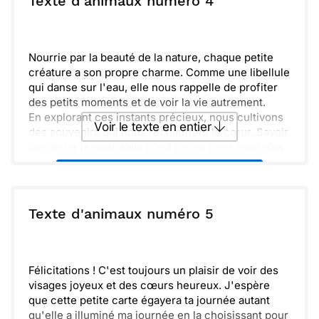
Texte d'animaux numéro 4
apprécier ces races d’animaux qui partagent notre
planète, des créatures souvent délicates et
Envoyer
Envoyer via Whatsapp
pourtant si résilientes.
Nourrie par la beauté de la nature, chaque petite
créature a son propre charme. Comme une libellule
qui danse sur l'eau, elle nous rappelle de profiter
des petits moments et de voir la vie autrement.
En explorant ces instants précieux, nous cultivons
Voir le texte en entier
des souvenirs qui nous réchauffent le cœur. Savoir
apprécier le quotidien, c'est ce qui nous rend plus
forts et plus sereins.
Envoyer ce texte par La Poste
ou :
Texte d'animaux numéro 5
Copier
Recevoir par mail
Envoyer
Envoyer via Whatsapp
Félicitations ! C'est toujours un plaisir de voir des
visages joyeux et des cœurs heureux. J'espère
que cette petite carte égayera ta journée autant
qu'elle a illuminé ma journée en la choisissant pour