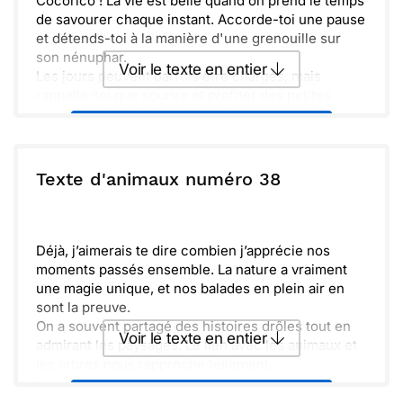
Cocorico ! La vie est belle quand on prend le temps
de savourer chaque instant. Accorde-toi une pause
et détends-toi à la manière d'une grenouille sur
son nénuphar.
Voir le texte en entier
Les jours peuvent parfois être chargés, mais
rappelle-toi que sourire et profiter des petites
choses, ça fait du bien. Prends ce moment pour te
Envoyer ce texte par La Poste
ressourcer.
Chaque jour est une nouvelle occasion de
s’émerveiller. Regarde autour de toi, la nature nous
ou :
Texte d'animaux numéro 38
Copier
Recevoir par mail
offre tant de magie.
Alors, n’oublie pas de prendre soin de toi et de te
Envoyer
Envoyer via Whatsapp
laisser porter par la douce mélodie de la vie.
Déjà, j’aimerais te dire combien j’apprécie nos
moments passés ensemble. La nature a vraiment
une magie unique, et nos balades en plein air en
sont la preuve.
On a souvent partagé des histoires drôles tout en
Voir le texte en entier
admirant les paysages. Le lien avec les animaux et
les arbres nous rapproche tellement.
N’oublions jamais l’énergie libérée par la beauté qui
Envoyer ce texte par La Poste
nous entoure. C’est comme une illustration vivante