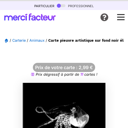
particulier
professionnel
🏠
/
Carterie
/
Animaux
/
Carte pieuvre artistique sur fond noir élé
Prix de votre carte :
2,99
€
Prix dégressif à partir de
11
cartes !