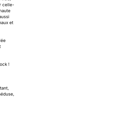
r celle-
 haute
aussi
maux et
ulée
t
ock !
tant,
méduse,