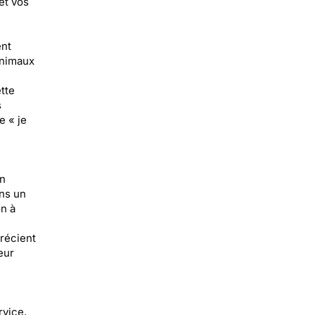
et vos
ent
animaux
tte
s
e « je
En
ans un
on à
précient
eur
rvice,