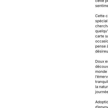
cette p
sentime
Cette c
spécial
chercha
quelqu'
carte s
occasio
pense à
désireu
Doux es
découvr
monde a
l’émerv
tranqui
la natu
journée
Adoptio
d’envoy