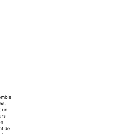
semble
es,
t un
urs
on
nt de