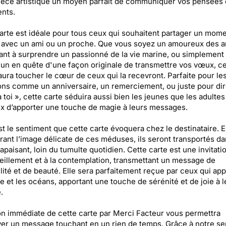
ièce artistique un moyen parfait de communiquer vos pensées 
nts.
arte est idéale pour tous ceux qui souhaitent partager un mom
 avec un ami ou un proche. Que vous soyez un amoureux des 
nt à surprendre un passionné de la vie marine, ou simplement
un en quête d'une façon originale de transmettre vos vœux, ce
aura toucher le cœur de ceux qui la recevront. Parfaite pour le
ns comme un anniversaire, un remerciement, ou juste pour dir
 toi », cette carte séduira aussi bien les jeunes que les adultes
x d’apporter une touche de magie à leurs messages.
t le sentiment que cette carte évoquera chez le destinataire. 
ant l’image délicate de ces méduses, ils seront transportés d
paisant, loin du tumulte quotidien. Cette carte est une invitati
eillement et à la contemplation, transmettant un message de
llité et de beauté. Elle sera parfaitement reçue par ceux qui ap
re et les océans, apportant une touche de sérénité et de joie à l
.
n immédiate de cette carte par Merci Facteur vous permettra
er un message touchant en un rien de temps. Grâce à notre se