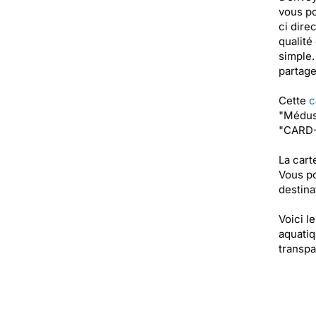
vous po
ci dire
qualité
simple.
partage
Cette
c
"Méduse
"CARD-
La cart
Vous po
destinat
Voici l
aquatiq
transpa