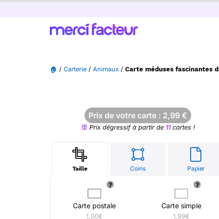
🏠
/
Carterie
/
Animaux
/
Carte méduses fascinantes d
Prix de votre carte :
2,99
€
Prix dégressif à partir de
11
cartes !
Coins
Papier
Taille
Carte postale
Carte simple
1,00€
1,99€