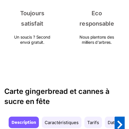
Toujours
Eco
satisfait
responsable
Un soucis ? Second
Nous plantons des
envoi gratuit.
milliers d'arbres.
Carte gingerbread et cannes à
sucre en fête
Description
Caractéristiques
Tarifs
Date de la