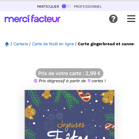
particulier
professionnel
🏠
/
Carterie
/
Carte de Noël en ligne
/
Carte gingerbread et cannes à
Prix de votre carte :
2,99
€
Prix dégressif à partir de
11
cartes !