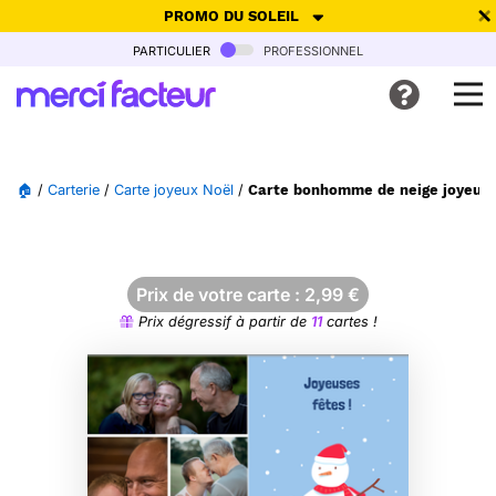
PROMO DU SOLEIL
particulier
professionnel
-30% de réduction avec le code
SUMMER26
pour envoyer des
cartes ensoleillées, jusqu'au 6 Août !
Envoyer des cartes
🏠
/
Carterie
/
Carte joyeux Noël
/
Carte bonhomme de neige joyeux p
Ne plus afficher
Prix de votre carte :
2,99
€
Prix dégressif à partir de
11
cartes !