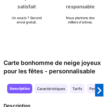
satisfait
responsable
Un soucis ? Second
Nous plantons des
envoi gratuit.
milliers d'arbres.
Carte bonhomme de neige joyeux
pour les fêtes - personnalisable
Description
Caractéristiques
Tarifs
Personnal
Description