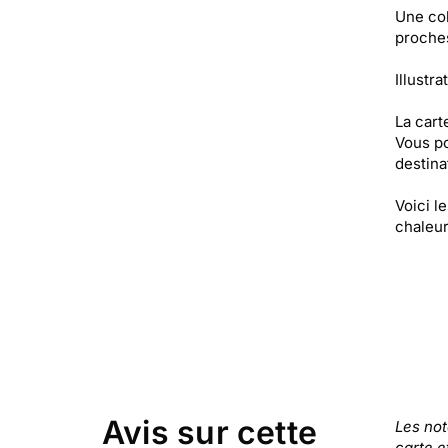
Une col
proche
Illustra
La cart
Vous po
destinat
Voici l
chaleur
Avis sur cette
Les no
carte e