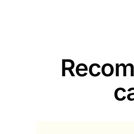
Recomm
c