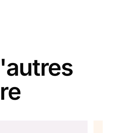
'autres
re