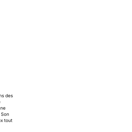
ns des
e
une
. Son
x tout