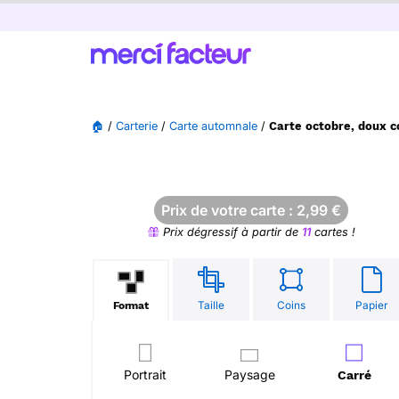
🏠
/
Carterie
/
Carte automnale
/
Carte octobre, doux 
Prix de votre carte :
2,99
€
Prix dégressif à partir de
11
cartes !
Taille
Coins
Papier
Format
Portrait
Paysage
Carré