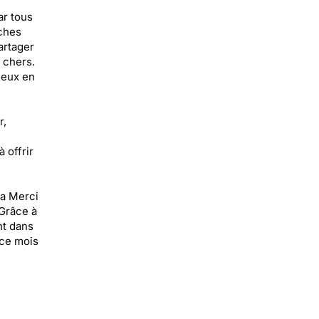
ar tous
ches
artager
 chers.
 eux en
r,
à offrir
ia Merci
Grâce à
nt dans
 ce mois