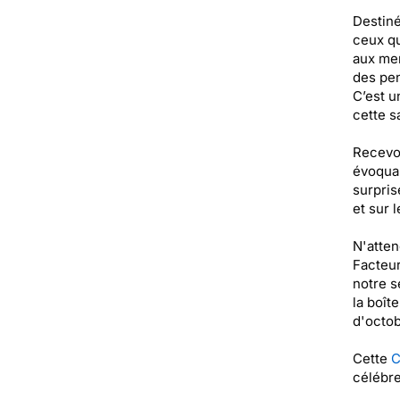
Destiné
ceux qu
aux mem
des pen
C’est u
cette s
Recevoi
évoquan
surprise
et sur 
N'atten
Facteur
notre s
la boît
d'octob
Cette
C
célébre