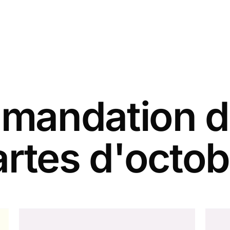
andation d
artes d'octob