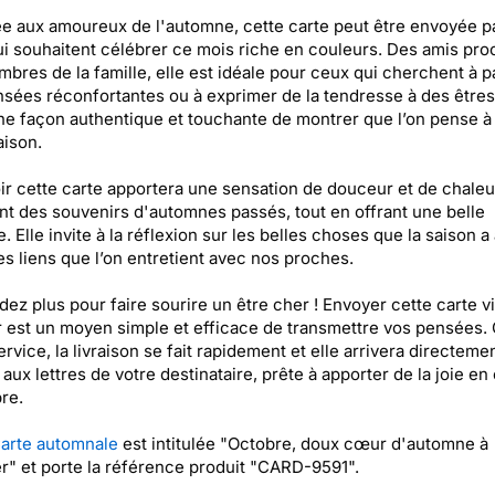
e aux amoureux de l'automne, cette carte peut être envoyée p
i souhaitent célébrer ce mois riche en couleurs. Des amis pro
bres de la famille, elle est idéale pour ceux qui cherchent à p
sées réconfortantes ou à exprimer de la tendresse à des êtres
ne façon authentique et touchante de montrer que l’on pense à
aison.
r cette carte apportera une sensation de douceur et de chaleu
t des souvenirs d'automnes passés, tout en offrant une belle
. Elle invite à la réflexion sur les belles choses que la saison a 
les liens que l’on entretient avec nos proches.
dez plus pour faire sourire un être cher ! Envoyer cette carte v
 est un moyen simple et efficace de transmettre vos pensées. 
ervice, la livraison se fait rapidement et elle arrivera directeme
e aux lettres de votre destinataire, prête à apporter de la joie en
re.
arte automnale
est intitulée "Octobre, doux cœur d'automne à
r" et porte la référence produit "CARD-9591".