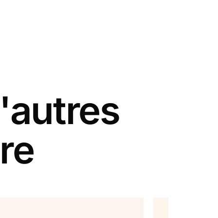
'autres
re