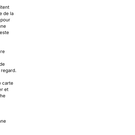
itent
 de la
 pour
une
geste
ire
 de
 regard.
e carte
r et
che
mne