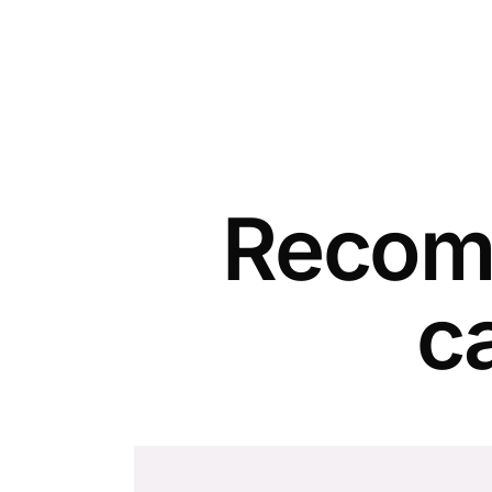
Recomm
c