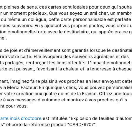
et pleines de sens, ces cartes sont idéales pour ceux qui souha
r un moment précieux. Que vous soyez un ami cher, un membre
, ou même un collègue, cette carte personnalisable est parfaite
 des souvenirs. En y ajoutant vos propres photos, vous créez 
on émotionnelle forte avec le destinataire, qui appréciera ce 
el.
s de joie et d’émerveillement sont garantis lorsque le destinata
ira votre carte. Elle évoquera des souvenirs agréables et des
 partagés, renforçant les liens affectifs. L'impact émotionnel
arte est puissant, favorisant la chaleur et la tendresse à chaque
ant, imaginez faire plaisir à vos proches en leur envoyant cett
via Merci Facteur. En quelques clics, vous pouvez personnalise
r votre création aux quatre coins de la France. Offrez une tou
e à vos messages d'automne et montrez à vos proches qu’ils
nt pour vous.
arte mois d'octobre
est intitulée "Explosion de feuilles d'auto
s" et porte la référence produit "CARD-9707".