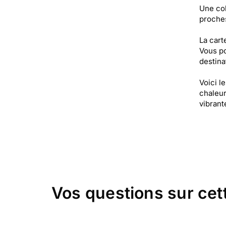
Une col
proche
La cart
Vous po
destinat
Voici l
chaleur,
vibrant
Vos questions sur cet