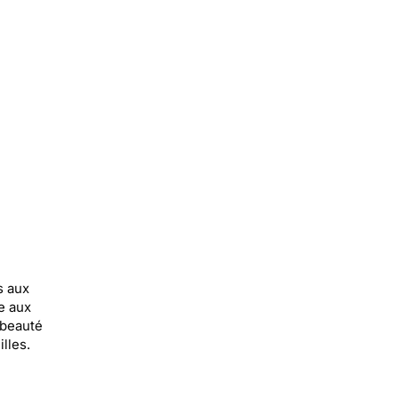
s aux
e aux
 beauté
lles.