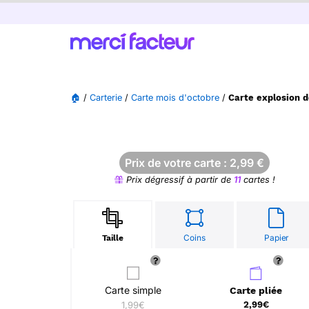
🏠
/
Carterie
/
Carte mois d'octobre
/
Carte explosion d
Prix de votre carte :
2,99
€
Prix dégressif à partir de
11
cartes !
Coins
Papier
Taille
Carte simple
Carte pliée
1,99€
2,99€