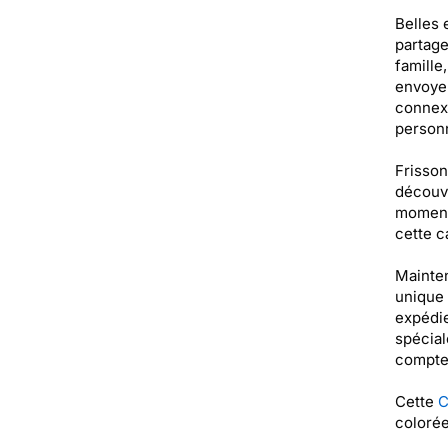
Belles 
partage
famille
envoyer
connexi
personn
Frisson
découvr
moments
cette c
Mainten
unique 
expédie
spécial
compte
Cette
C
colorée