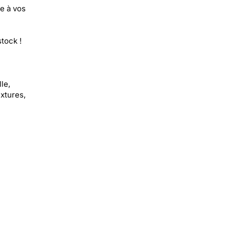
e à vos
tock !
le,
extures,