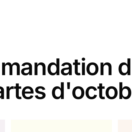
andation d
artes d'octob