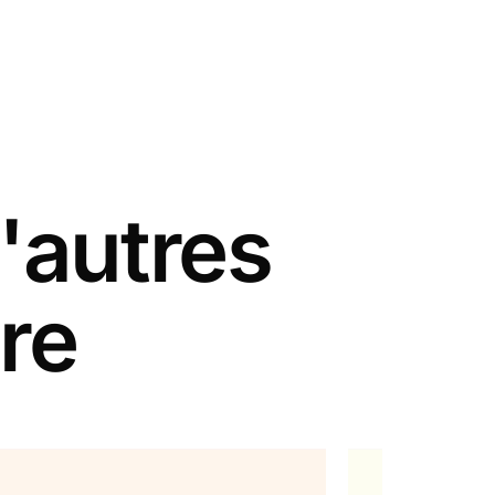
'autres
re