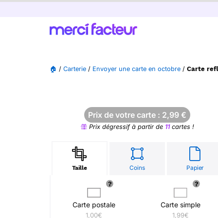
🏠
/
Carterie
/
Envoyer une carte en octobre
/
Carte ref
Prix de votre carte :
2,99
€
Prix dégressif à partir de
11
cartes !
Coins
Papier
Taille
Carte postale
Carte simple
1,00€
1,99€