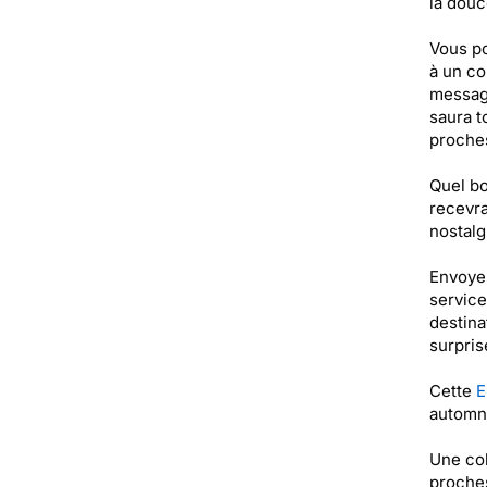
la douc
Vous po
à un co
message
saura t
proches
Quel bo
recevra
nostalg
Envoyer
service
destina
surpris
Cette
E
automne
Une col
proche