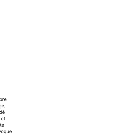
bre
ge,
rdé
 et
te
évoque