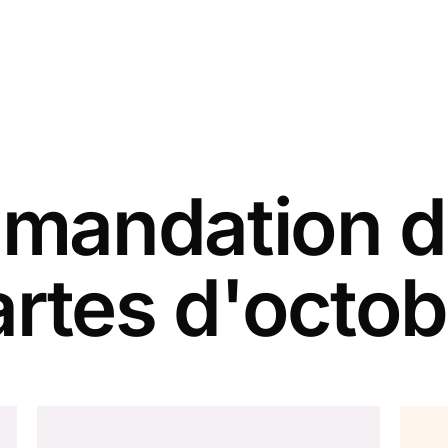
andation d
artes d'octob