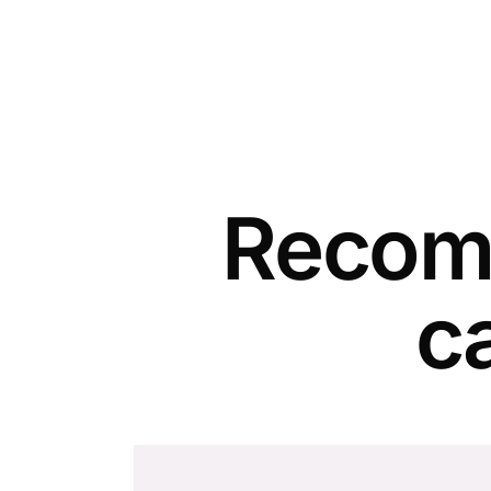
Recomm
c