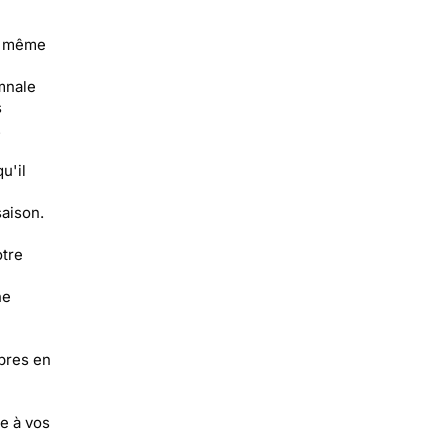
ou même
omnale
s
.
u'il
saison.
otre
ne
rbres en
e à vos