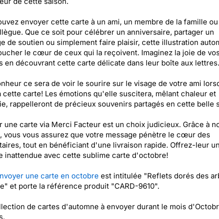
eur de cette saison.
uvez envoyer cette carte à un ami, un membre de la famille 
llègue. Que ce soit pour célébrer un anniversaire, partager un
 de soutien ou simplement faire plaisir, cette illustration aut
oucher le cœur de ceux qui la reçoivent. Imaginez la joie de vo
 en découvrant cette carte délicate dans leur boîte aux lettres
nheur ce sera de voir le sourire sur le visage de votre ami lorsq
 cette carte! Les émotions qu'elle suscitera, mêlant chaleur et
ie, rappelleront de précieux souvenirs partagés en cette belle 
 une carte via Merci Facteur est un choix judicieux. Grâce à n
, vous vous assurez que votre message pénètre le cœur des
taires, tout en bénéficiant d'une livraison rapide. Offrez-leur u
e inattendue avec cette sublime carte d'octobre!
nvoyer une carte en octobre
est intitulée "Reflets dorés des a
" et porte la référence produit "CARD-9610".
lection de cartes d'automne à envoyer durant le mois d'Octobr
s.