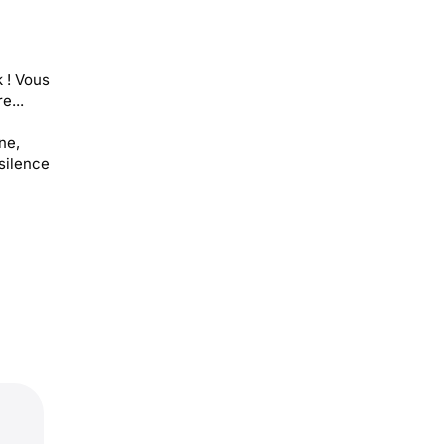
 ! Vous
e...
ne,
 silence