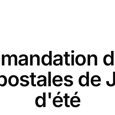
andation d
postales de Ju
d'été