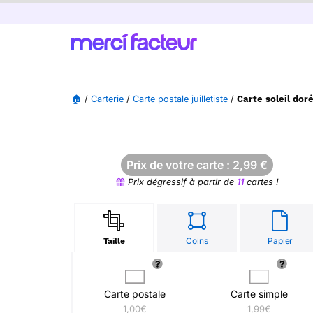
🏠
/
Carterie
/
Carte postale juilletiste
/
Carte soleil dor
Prix de votre carte :
2,99
€
Prix dégressif à partir de
11
cartes !
Coins
Papier
Taille
Carte postale
Carte simple
1,00€
1,99€