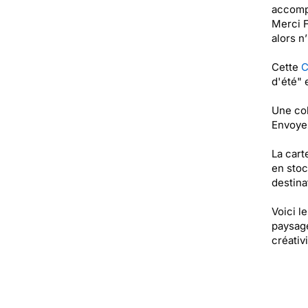
accomp
Merci F
alors n
Cette
C
d'été" 
Une col
Envoyez
La cart
en stoc
destinat
Voici l
paysage
créativ