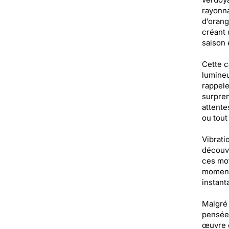
rayonna
d’orang
créant 
saison 
Cette c
lumineu
rappele
surpren
attente
ou tout
Vibrati
découvr
ces mot
moments
instant
Malgré 
pensées
œuvre c