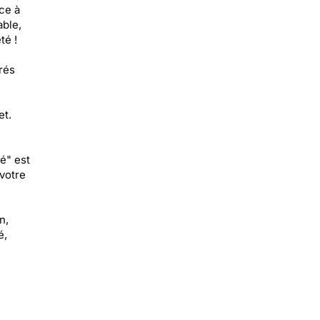
ce à
able,
té !
rés
et.
té" est
votre
n,
é,