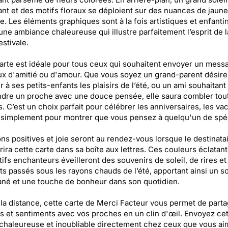
nt et des motifs floraux se déploient sur des nuances de jaune
e. Les éléments graphiques sont à la fois artistiques et enfantin
une ambiance chaleureuse qui illustre parfaitement l’esprit de l
estivale.
arte est idéale pour tous ceux qui souhaitent envoyer un mess
x d'amitié ou d'amour. Que vous soyez un grand-parent désir
r à ses petits-enfants les plaisirs de l’été, ou un ami souhaitant
dre un proche avec une douce pensée, elle saura combler tou
s. C’est un choix parfait pour célébrer les anniversaires, les va
 simplement pour montrer que vous pensez à quelqu'un de spéc
ons positives et joie seront au rendez-vous lorsque le destinata
ira cette carte dans sa boîte aux lettres. Ces couleurs éclatant
ifs enchanteurs éveilleront des souvenirs de soleil, de rires et
 passés sous les rayons chauds de l’été, apportant ainsi un so
ané et une touche de bonheur dans son quotidien.
la distance, cette carte de Merci Facteur vous permet de parta
 et sentiments avec vos proches en un clin d'œil. Envoyez cet
haleureuse et inoubliable directement chez ceux que vous ai