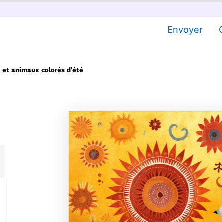
Envoyer
é et animaux colorés d'été