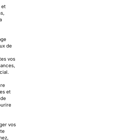
 et
s,
a
age
eux de
tes vos
cances,
ial.
ire
es et
 de
urire
ger vos
te
mez,