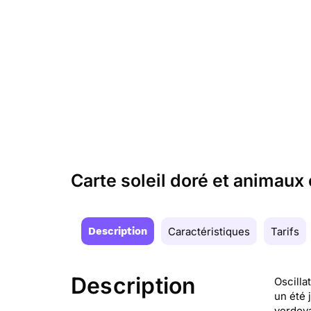
Carte soleil doré et animaux 
Description
Caractéristiques
Tarifs
Description
Oscilla
un été 
verdoya