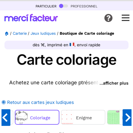
particulier
professionnel
🏠
/
Carterie
/
Jeux ludiques
/
Boutique de Carte coloriage
dès 1€, imprimé en
, envoi rapide
Carte coloriage
Achetez une carte coloriage ptrésente sur cette
...afficher plus
page (ou une autre carte parmi les
cartes jeux
ludiques
disponibles), nous l'imprimons et nous la
Retour aux cartes jeux ludiques
postons pour vous. En quelques clics, achetez une
ou plusieurs cartes coloriages sur Merci Facteur,
rs
nous les imprimons et nous les envoyons chez
Coloriage
Enigme
Laby
vous ou directement chez vos destinataires.