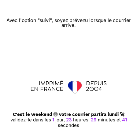
Avec l'option "suivi", soyez prévenu lorsque le courrier
arrive.
⭐⭐⭐⭐⭐ le 12/05/20 : Envoyé à ma
petite fille, qui adore les chats.
⭐⭐⭐⭐ le 10/05/20 : Bien pour un
enfant
⭐⭐⭐⭐⭐ le 19/03/20 : Parfait tres bien pour
C'est le weekend
votre courrier partira lundi 🚀
occuper les enfants durant cette periode
validez-le dans les
1
jour,
23
heures,
29
minutes et
40
nefaste du virus
secondes