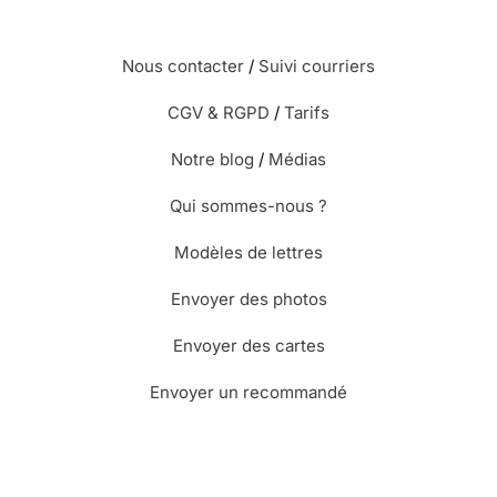
⭐⭐⭐⭐ le 20/11/19 : C'est parfait
Nous contacter
/
Suivi courriers
CGV & RGPD
/
Tarifs
Notre blog
/
Médias
Qui sommes-nous ?
⭐⭐⭐⭐⭐ le 14/11/19 : Envoi hyper
rapide - qualité top
Modèles de lettres
Envoyer des photos
Envoyer des cartes
⭐⭐⭐⭐⭐ le 26/05/19 : Je l'adore
Envoyer un recommandé