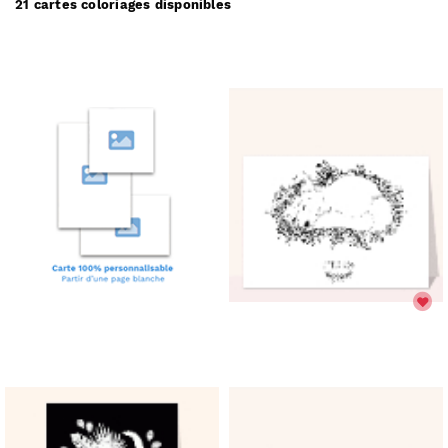
21 cartes coloriages disponibles
Merci Facteur vous propose
21
cartes coloriages à
partir de 1€
.
(prix dégressif dès 11 cartes)
Comment ça marche :
Choisissez une carte coloriage;
✅
Personnalisez votre carte;
🎨
Payez votre commande;
💳
Nous imprimons & postons votre carte;
✉️
Elle arrive chez vous ou chez vos destinataires.
📬
Réduire