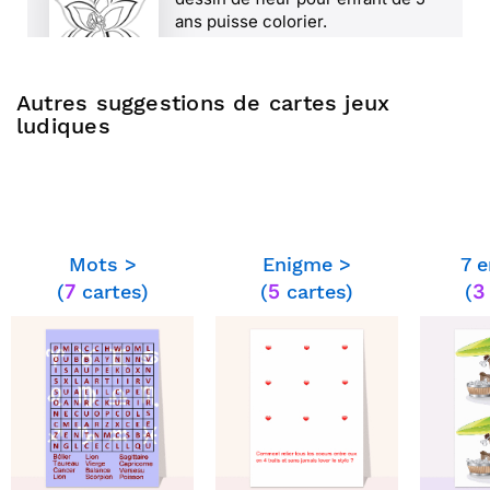
ans puisse colorier.
Autres suggestions de cartes jeux
ludiques
⭐⭐⭐⭐ le 18/07/22 : Trop sympa
pour un enfant qui aime dessiner
Mots >
Enigme >
7 e
(
7
cartes)
(
5
cartes)
(
3
⭐⭐⭐⭐⭐ le 07/02/22 : J'adore le principe
que les enfants puissent colorier la carte
après. très ludique !