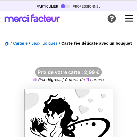
particulier
professionnel
🏠
/
Carterie
/
Jeux ludiques
/
Carte fée délicate avec un bouquet à 
Prix de votre carte :
2,99
€
Prix dégressif à partir de
11
cartes !