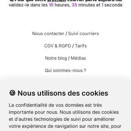
validez-le dans les
10
heures,
35
minutes et
1
seconde
Nous contacter
/
Suivi courriers
CGV & RGPD
/
Tarifs
Notre blog
/
Médias
Qui sommes-nous ?
Modèles de lettres
🍪 Nous utilisons des cookies
Envoyer des photos
La confidentialité de vos données est très
Envoyer des cartes
importante pour nous. Nous utilisons des cookies
et d'autres technologies de suivi pour améliorer
Envoyer un recommandé
votre expérience de navigation sur notre site, pour