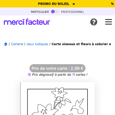
PROMO DU SOLEIL
particulier
professionnel
-30% de réduction avec le code
SUMMER26
pour envoyer des
cartes ensoleillées, jusqu'au 6 Août !
Envoyer des cartes
🏠
/
Carterie
/
Jeux ludiques
/
Carte oiseaux et fleurs à colorier en
Ne plus afficher
Prix de votre carte :
2,99
€
Prix dégressif à partir de
11
cartes !