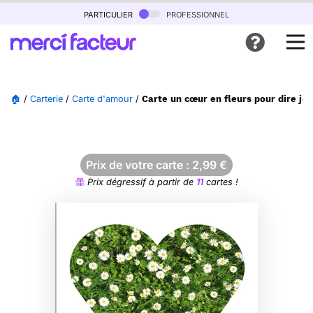
particulier
professionnel
🏠
/
Carterie
/
Carte d'amour
/
Carte un cœur en fleurs pour dire je 
Prix de votre carte :
2,99
€
Prix dégressif à partir de
11
cartes !