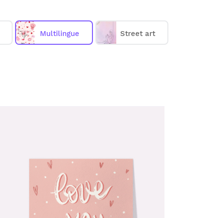
ou directement chez vos destinataires.
e 1€
.
(prix dégressif dès 11 cartes)
Multilingue
Street art