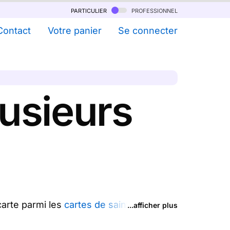
particulier
professionnel
Contact
Votre panier
Se connecter
lusieurs
carte parmi les
cartes de saint valentin
...afficher plus
 une ou plusieurs cartes je t'aime en