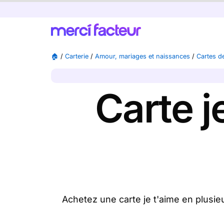
🏠
/
Carterie
/
Amour, mariages et naissances
/
Cartes de
Carte j
Achetez une carte je t'aime en plusie
disponibles), nous l'imprimons et no