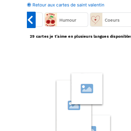
plusieurs langues sur Merci Facteur, 
Retour aux cartes de saint valentin
Merci Facteur vous propo
artes anciennes
Humour
Coeurs
29 cartes je t'aime en plusieurs langues disponible