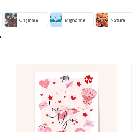
nous les imprimons et nous les envoyons chez vous 
se
29
cartes je t'aime en plusieurs langues à partir d
Originale
Mignonne
Nature
Comment ça marche :
Choisissez une carte je t'aime en plusieurs langues;
✅
s
Personnalisez votre carte;
🎨
Payez votre commande;
💳
Nous imprimons & postons votre carte;
✉️
Elle arrive chez vous ou chez vos destinataires.
📬
Réduire