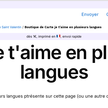
Envoyer
 Saint Valentin
/
Boutique de Carte je t'aime en plusieurs langues
dès 1€, imprimé en
, envoi rapide
e t'aime en p
langues
urs langues ptrésente sur cette page (ou une autre 
us la postons pour vous. En quelques clics, achetez