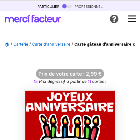
particulier
professionnel
🏠
/
Carterie
/
Carte d'anniversaire
/
Carte gâteau d'anniversaire col
Prix de votre carte :
2,99
€
Prix dégressif à partir de
11
cartes !