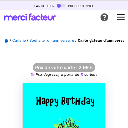
particulier
professionnel
🏠
/
Carterie
/
Souhaiter un anniversaire
/
Carte gâteau d'anniversair
Prix de votre carte :
2,99
€
Prix dégressif à partir de
11
cartes !