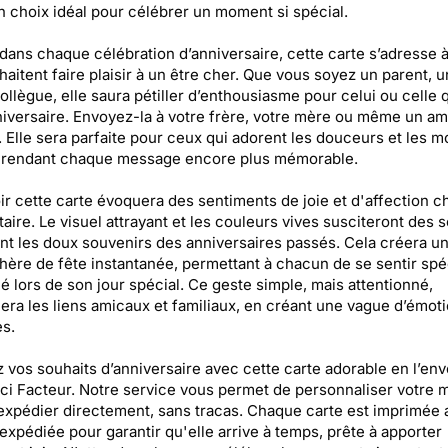
n choix idéal pour célébrer un moment si spécial.
 dans chaque célébration d’anniversaire, cette carte s’adresse 
haitent faire plaisir à un être cher. Que vous soyez un parent, u
ollègue, elle saura pétiller d’enthousiasme pour celui ou celle q
iversaire. Envoyez-la à votre frère, votre mère ou même un am
 Elle sera parfaite pour ceux qui adorent les douceurs et les 
, rendant chaque message encore plus mémorable.
r cette carte évoquera des sentiments de joie et d'affection c
taire. Le visuel attrayant et les couleurs vives susciteront des s
nt les doux souvenirs des anniversaires passés. Cela créera u
ère de fête instantanée, permettant à chacun de se sentir spéc
é lors de son jour spécial. Ce geste simple, mais attentionné,
era les liens amicaux et familiaux, en créant une vague d’émot
es.
z vos souhaits d’anniversaire avec cette carte adorable en l’en
ci Facteur. Notre service vous permet de personnaliser votre
'expédier directement, sans tracas. Chaque carte est imprimée
 expédiée pour garantir qu'elle arrive à temps, prête à apporter