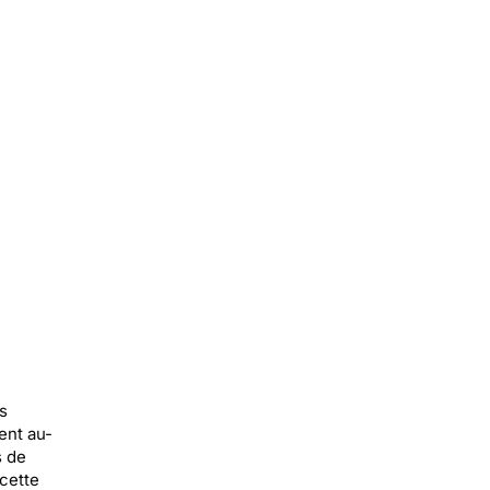
s
ent au-
s de
 cette