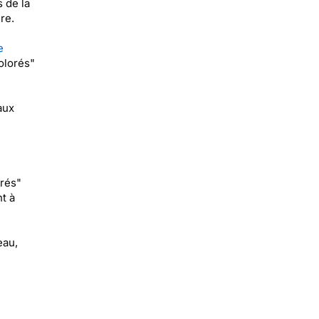
 de la
re.
e
olorés"
aux
orés"
t à
eau,