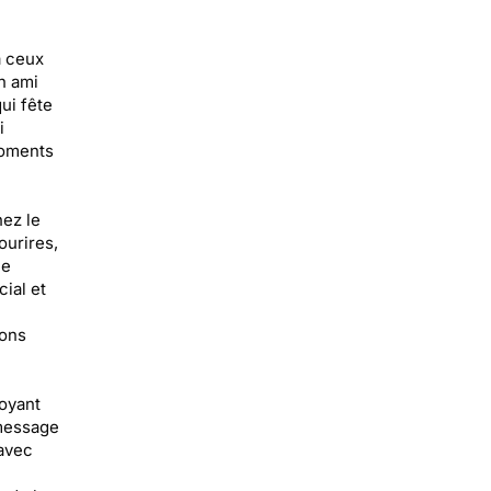
à ceux
n ami
ui fête
i
moments
hez le
ourires,
ne
ial et
ions
voyant
 message
 avec