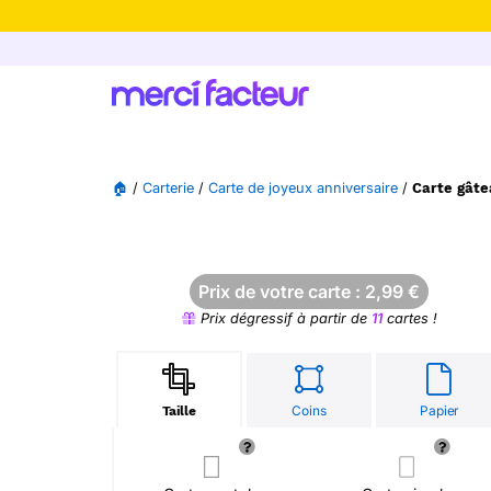
-30% de rédu
🏠
/
Carterie
/
Carte de joyeux anniversaire
/
Carte gâte
Prix de votre carte :
2,99
€
Prix dégressif à partir de
11
cartes !
Coins
Papier
Taille