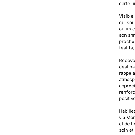
carte u
Visible
qui sou
ou un c
son ann
proche.
festifs
Recevoi
destina
rappela
atmosph
appréci
renforc
positiv
Habille
via Mer
et de l
soin et