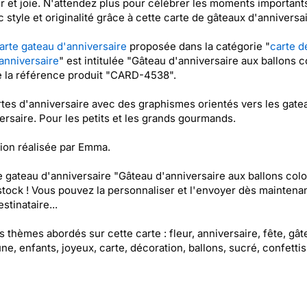
 et joie. N'attendez plus pour célébrer les moments importants
c style et originalité grâce à cette carte de gâteaux d'anniversai
arte gateau d'anniversaire
proposée dans la catégorie "
carte d
anniversaire
" est intitulée "Gâteau d'anniversaire aux ballons c
e la référence produit "CARD-4538".
tes d'anniversaire avec des graphismes orientés vers les gate
ersaire. Pour les petits et les grands gourmands.
ation réalisée par Emma.
e gateau d'anniversaire "Gâteau d'anniversaire aux ballons col
stock ! Vous pouvez la personnaliser et l'envoyer dès maintenan
stinataire...
es thèmes abordés sur cette carte : fleur, anniversaire, fête, gât
aune, enfants, joyeux, carte, décoration, ballons, sucré, confettis