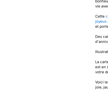
bonheur
vie ave
Cette
c
joyeux 
et port
Des car
d'anniv
Illustr
La cart
est en 
votre de
Voici l
joie, j