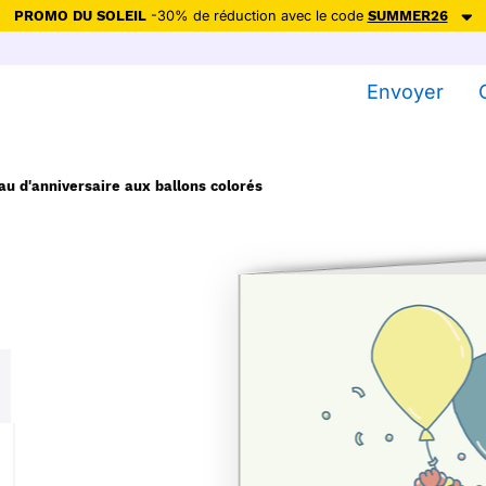
PROMO DU SOLEIL
-30% de réduction avec le code
SUMMER26
ction avec le code
SUMMER26
pour envoyer des cartes ensoleillées, jus
Envoyer
Envoyer des cartes
Ne plus afficher
au d'anniversaire aux ballons colorés