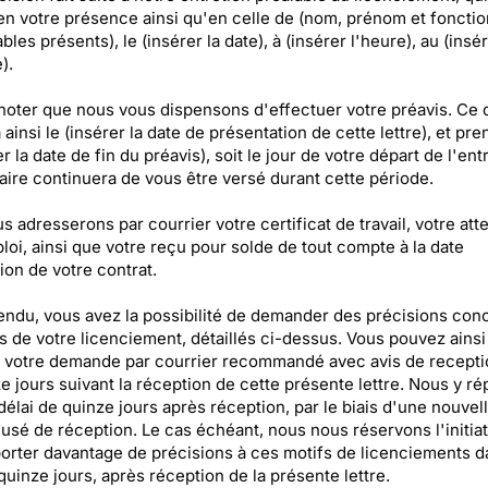
en votre présence ainsi qu'en celle de (nom, prénom et fonctio
les présents), le (insérer la date), à (insérer l'heure), au (insé
).
 noter que nous vous dispensons d'effectuer votre préavis. Ce 
ainsi le (insérer la date de présentation de cette lettre), et pre
er la date de fin du préavis), soit le jour de votre départ de l'ent
laire continuera de vous être versé durant cette période.
 adresserons par courrier votre certificat de travail, votre att
loi, ainsi que votre reçu pour solde de tout compte à la date
ion de votre contrat.
endu, vous avez la possibilité de demander des précisions con
fs de votre licenciement, détaillés ci-dessus. Vous pouvez ains
 votre demande par courrier recommandé avec avis de recepti
ze jours suivant la réception de cette présente lettre. Nous y r
élai de quinze jours après réception, par le biais d'une nouvell
usé de réception. Le cas échéant, nous nous réservons l'initiat
orter davantage de précisions à ces motifs de licenciements d
quinze jours, après réception de la présente lettre.