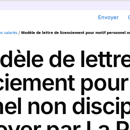
Envoyer
s salariés
/
Modèle de lettre de licenciement pour motif personnel no
èle de lettr
ciement pour
l non discip
yer par La 