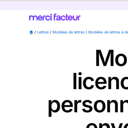
🏠
/
Lettres
/
Modèles de lettres
/
Modèles de lettres à de
Mod
licen
personne
envo