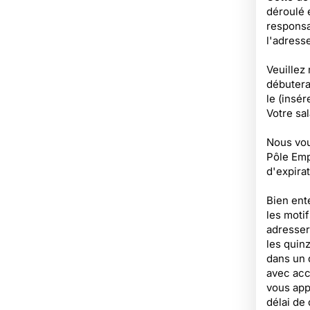
déroulé 
responsab
l'adresse
Veuillez
débutera 
le (insér
Votre sa
Nous vous
Pôle Emp
d'expirat
Bien ent
les moti
adresser
les quin
dans un d
avec acc
vous app
délai de 