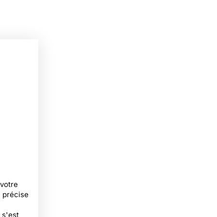
votre
e précise
 s'est