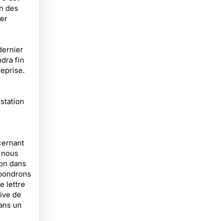
n des
rer
dernier
ndra fin
reprise.
estation
cernant
i nous
on dans
épondrons
e lettre
ive de
ans un