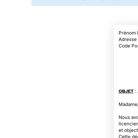
Prénom 
Adresse
Code Pos
:
OBJET
Madame/M
Nous avo
licencie
et object
Cette déc