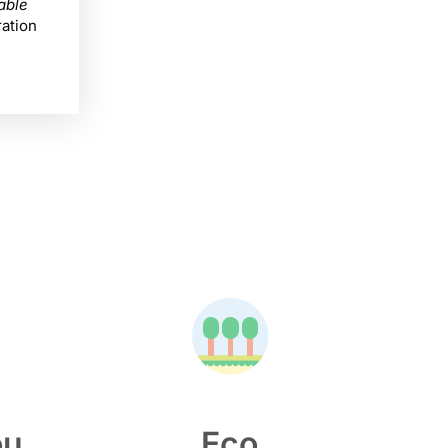
able
ation
ou
Eco