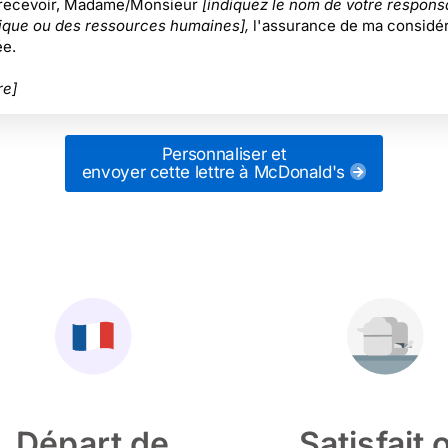
 recevoir, Madame/Monsieur
[indiquez le nom de votre respons
ique ou des ressources humaines],
l'assurance de ma considér
ée.
re]
Personnaliser et
envoyer cette lettre
à McDonald's
Départ de
Satisfait 