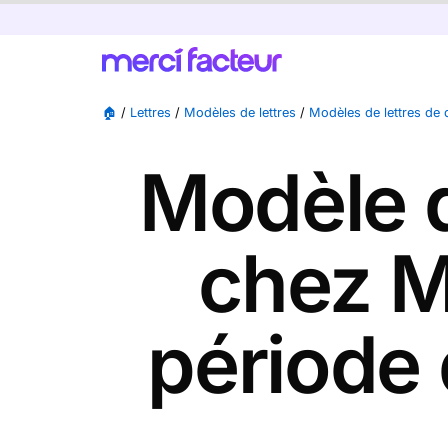
🏠
/
Lettres
/
Modèles de lettres
/
Modèles de lettres de
Modèle d
chez M
période 