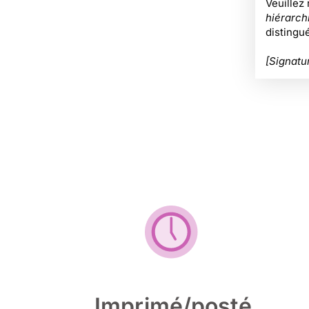
Veuillez
hiérarch
distingu
[Signatu
Imprimé/posté