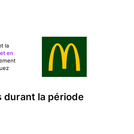
t la
et en
dement
quez
 durant la période