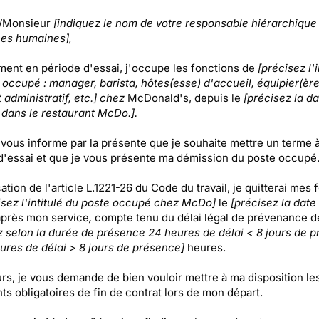
/Monsieur
[indiquez le nom de votre responsable hiérarchique
es humaines],
ment en période d'essai, j'occupe les fonctions de
[précisez l'i
 occupé : manager, barista, hôtes(esse) d'accueil, équipier(ère
 administratif, etc.] chez
McDonald's, depuis le
[précisez la da
 dans le restaurant McDo.].
e vous informe par la présente que je souhaite mettre un terme 
d'essai et que je vous présente ma démission du poste occupé
ation de l'article L.1221-26 du Code du travail, je quitterai mes 
isez l'intitulé du poste occupé chez McDo]
le
[précisez la date
après mon service
,
compte tenu du délai légal de prévenance d
z selon la durée de présence 24 heures de délai < 8 jours de 
ures de délai > 8 jours de présence]
heures.
urs, je vous demande de bien vouloir mettre à ma disposition le
s obligatoires de fin de contrat lors de mon départ.