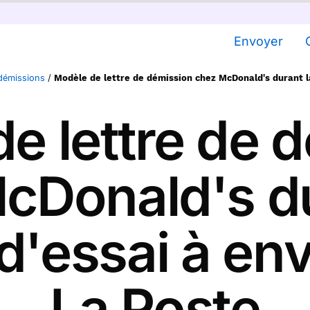
Envoyer
 démissions
/
Modèle de lettre de démission chez McDonald's durant l
e lettre de 
cDonald's du
d'essai à en
La Poste