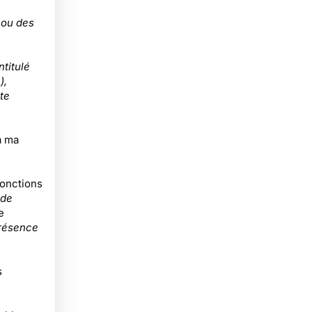
 ou des
ntitulé
),
te
à ma
.
fonctions
 de
e
présence
s