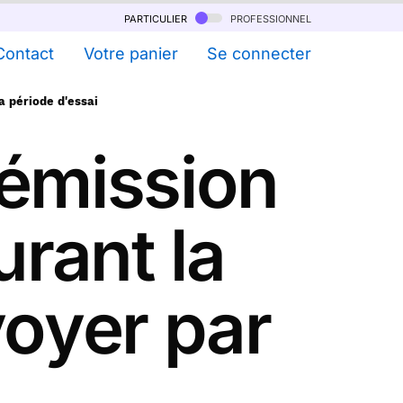
particulier
professionnel
Contact
Votre panier
Se connecter
a période d'essai
démission
rant la
voyer par