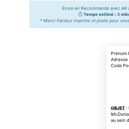
Envoi en Recommandé avec AR 
⏱️
Temps estimé : 3 mi
* Merci Facteur imprime et poste pour vous 
Prénom 
Adresse
Code Pos
:
OBJET
McDonal
au sein 