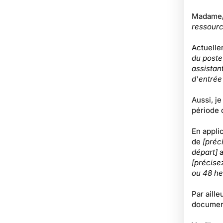
Madame
ressourc
Actuelle
du poste
assistant
d'entrée
Aussi, j
période 
En applic
de
[préc
départ]
[précise
ou 48 he
Par aille
document