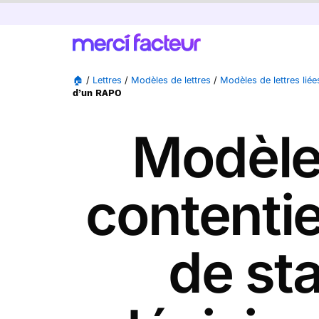
🏠
/
Lettres
/
Modèles de lettres
/
Modèles de lettres lié
d’un RAPO
Modèle 
contenti
de st