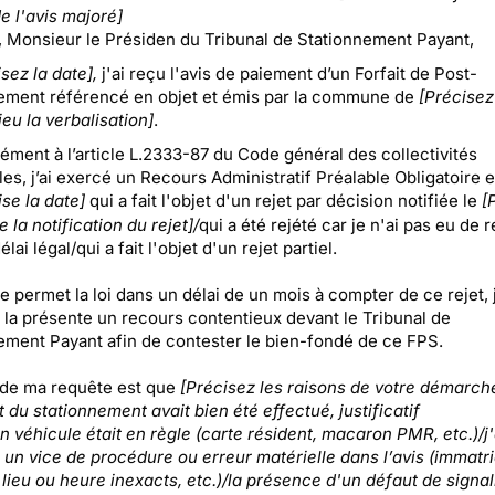
e l'avis majoré]
Monsieur le Présiden du Tribunal de Stationnement Payant,
sez la date],
j'ai reçu l'avis de paiement d’un Forfait de Post-
ement référencé en objet et émis par la commune de
[Précisez 
ieu la verbalisation]
.
ment à l’article L.2333-87 du Code général des collectivités
ales, j’ai exercé un Recours Administratif Préalable Obligatoire 
ise la date]
qui a fait l'objet d'un rejet par décision notifiée le
[
e la notification du rejet]/
qui a été rejété car je n'ai pas eu de
lai légal/qui a fait l'objet d'un rejet partiel.
 permet la loi dans un délai de un mois à compter de ce rejet, 
 la présente un recours contentieux devant le Tribunal de
ement Payant afin de contester le bien-fondé de ce FPS.
 de ma requête est que
[Précisez les raisons de votre démarche
du stationnement avait bien été effectué, justificatif
n véhicule était en règle (carte résident, macaron PMR, etc.)/j'
 un vice de procédure ou erreur matérielle dans l’avis (immatri
 lieu ou heure inexacts, etc.)/la présence d'un défaut de signal