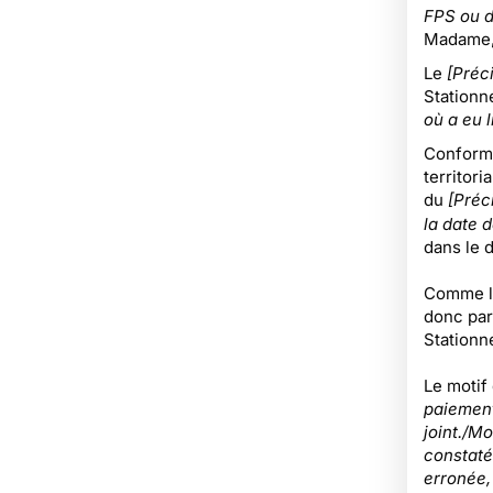
FPS ou d
Madame, 
Le
[Préci
Stationn
où a eu l
Conformé
territori
du
[Préc
la date d
dans le dé
Comme le
donc par
Stationn
Le motif
paiement 
joint./Mo
constaté
erronée,