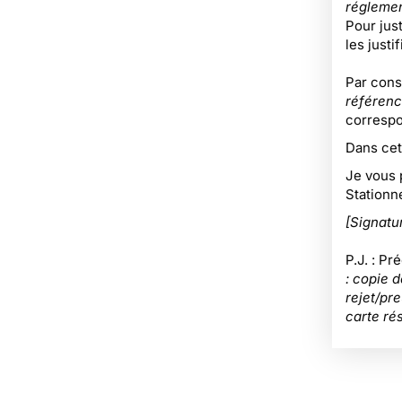
réglemen
Pour just
les justi
Par consé
référenc
correspo
Dans cet
Je vous 
Stationn
[Signatu
P.J. : Pr
: copie 
rejet/pre
carte rés