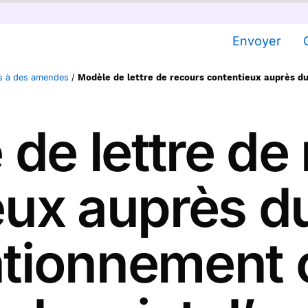
Envoyer
es à des amendes
/
Modèle de lettre de recours contentieux auprès du
de lettre de
eux auprès du
ationnement 