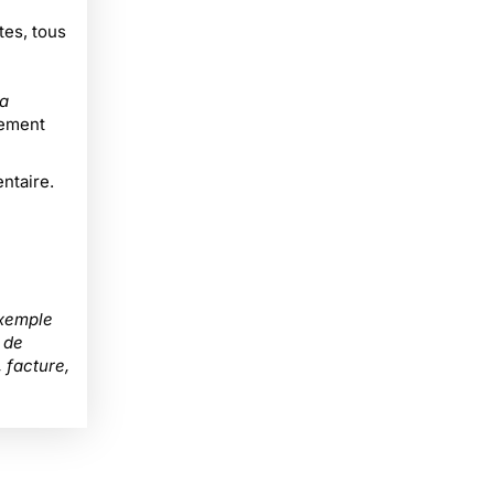
tes, tous
la
vement
ntaire.
xemple
 de
 facture,