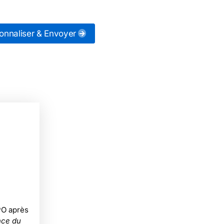
onnaliser & Envoyer
PO après
nce du