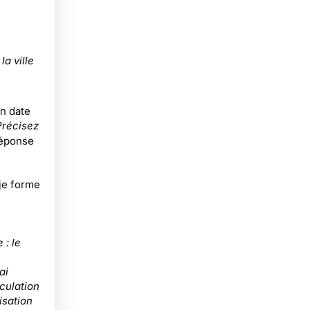
la ville
en date
Précisez
 réponse
je forme
 : le
ai
culation
isation