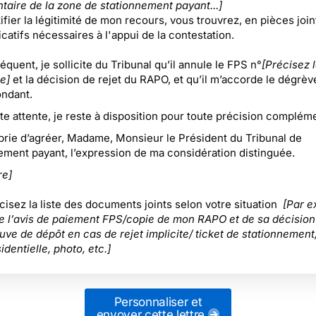
taire de la zone de stationnement payant...]
ifier la légitimité de mon recours, vous trouvrez, en pièces join
ficatifs nécessaires à l'appui de la contestation.
quent, je sollicite du Tribunal qu’il annule le FPS n°
[Précisez 
e]
et la décision de rejet du RAPO, et qu’il m’accorde le dégrè
ndant.
te attente, je reste à disposition pour toute précision compléme
prie d’agréer, Madame, Monsieur le Président du Tribunal de
ement payant, l’expression de ma considération distinguée.
re]
écisez la liste des documents joints selon votre situation
[Par e
de l’avis de paiement FPS/copie de mon RAPO et de sa décision
uve de dépôt en cas de rejet implicite/ ticket de stationnement,
identielle, photo, etc.]
Personnaliser et
envoyer cette lettre