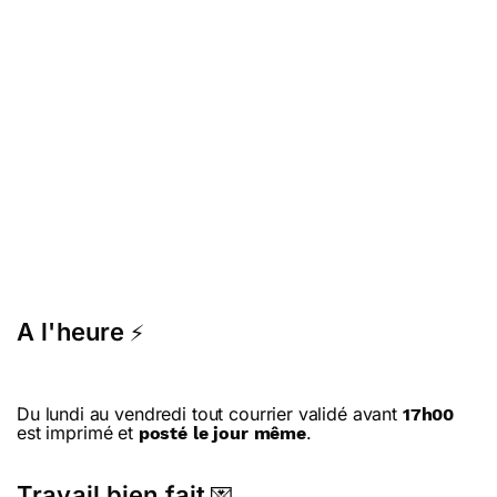
A l'heure
⚡
Du lundi au vendredi tout courrier validé avant
17h00
est imprimé et
.
posté le jour même
Travail bien fait
💌