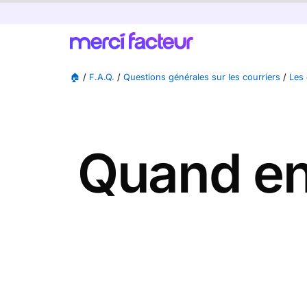
🏠
/
F.A.Q.
/
Questions générales sur les courriers
/
Les 
Quand en