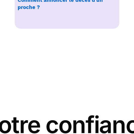
Comment annoncer le décès d'un
proche ?
otre confian