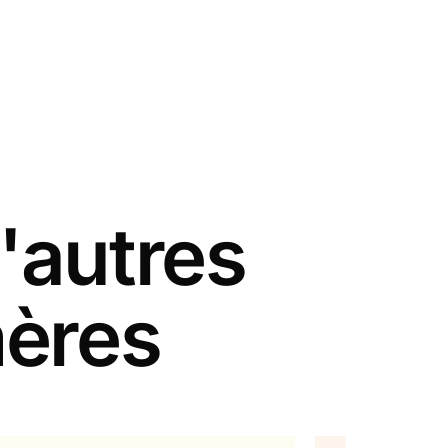
'autres
mères