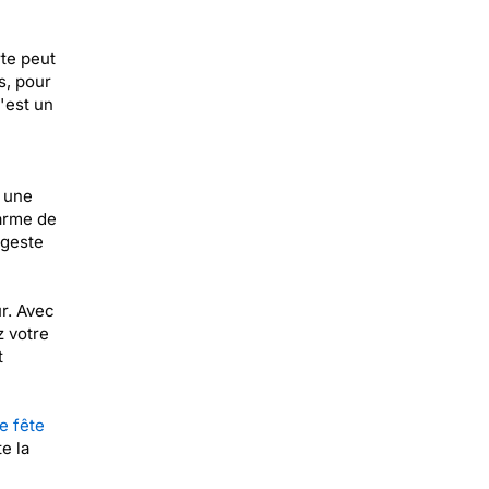
te peut
s, pour
'est un
a une
larme de
 geste
r. Avec
z votre
t
e fête
e la