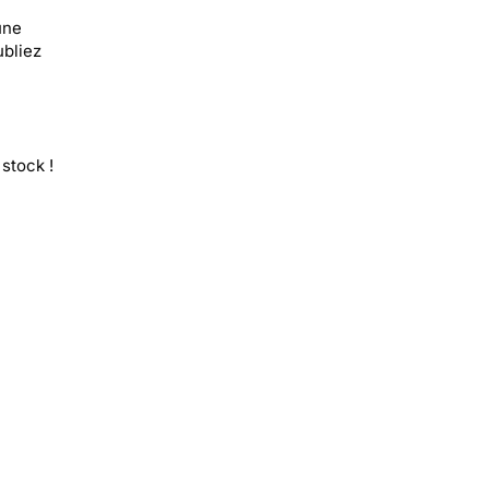
une
ubliez
stock !