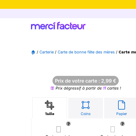
-30% de rédu
🏠
/
Carterie
/
Carte de bonne fête des mères
/
Carte mo
Prix de votre carte :
2,99
€
Prix dégressif à partir de
11
cartes !
Coins
Papier
Taille