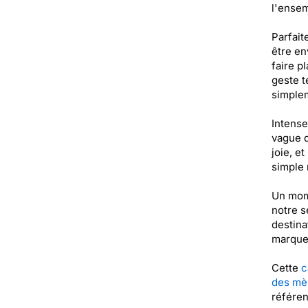
l'ensem
Parfait
être en
faire p
geste t
simplem
Intense
vague d
joie, e
simple 
Un mome
notre s
destina
marque 
Cette
c
des mè
référe