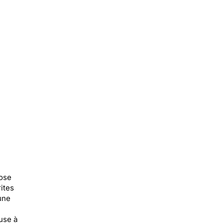
rose
ites
une
use à