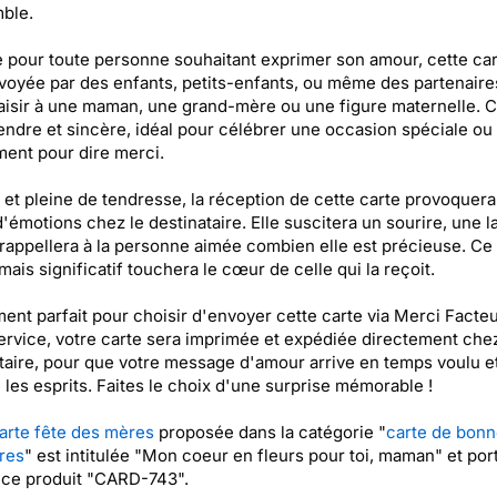
ble.
e pour toute personne souhaitant exprimer son amour, cette car
voyée par des enfants, petits-enfants, ou même des partenaire
laisir à une maman, une grand-mère ou une figure maternelle. C
endre et sincère, idéal pour célébrer une occasion spéciale ou
ent pour dire merci.
 et pleine de tendresse, la réception de cette carte provoquer
'émotions chez le destinataire. Elle suscitera un sourire, une 
t rappellera à la personne aimée combien elle est précieuse. Ce
mais significatif touchera le cœur de celle qui la reçoit.
nt parfait pour choisir d'envoyer cette carte via Merci Facteu
ervice, votre carte sera imprimée et expédiée directement che
taire, pour que votre message d'amour arrive en temps voulu e
les esprits. Faites le choix d'une surprise mémorable !
arte fête des mères
proposée dans la catégorie "
carte de bonn
res
" est intitulée "Mon coeur en fleurs pour toi, maman" et port
nce produit "CARD-743".