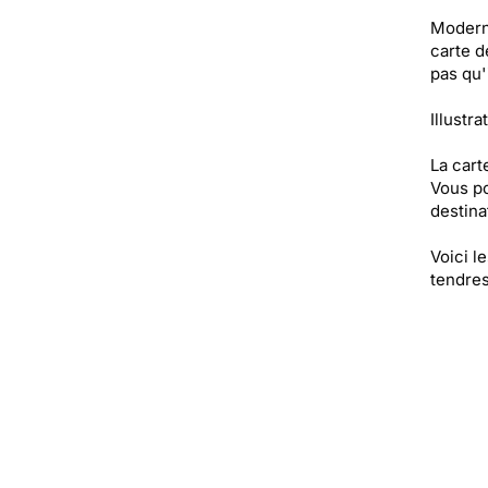
Moderne
carte d
pas qu'
Illustr
La cart
Vous po
destinat
Voici l
tendres