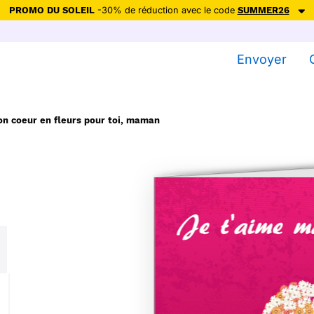
PROMO DU SOLEIL
-30% de réduction avec le code
SUMMER26
ction avec le code
SUMMER26
pour envoyer des cartes ensoleillées, jus
Envoyer
Envoyer des cartes
Ne plus afficher
n coeur en fleurs pour toi, maman