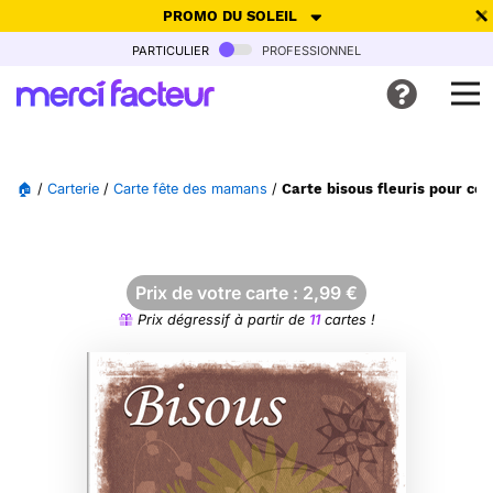
PROMO DU SOLEIL
particulier
professionnel
-30% de réduction avec le code
SUMMER26
pour envoyer des
cartes ensoleillées, jusqu'au 6 Août !
Envoyer des cartes
🏠
/
Carterie
/
Carte fête des mamans
/
Carte bisous fleuris pour c
Ne plus afficher
Prix de votre carte :
2,99
€
Prix dégressif à partir de
11
cartes !