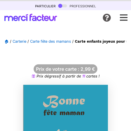
particulier
professionnel
🏠
/
Carterie
/
Carte fête des mamans
/
Carte enfants joyeux pour u
Prix de votre carte :
2,99
€
Prix dégressif à partir de
11
cartes !