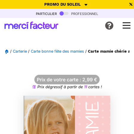
PROMO DU SOLEIL
particulier
professionnel
-30% de réduction avec le code
SUMMER26
pour envoyer des
cartes ensoleillées, jusqu'au 6 Août !
Envoyer des cartes
🏠
/
Carterie
/
Carte bonne fête des mamies
/
Carte mamie chérie av
Ne plus afficher
Prix de votre carte :
2,99
€
Prix dégressif à partir de
11
cartes !