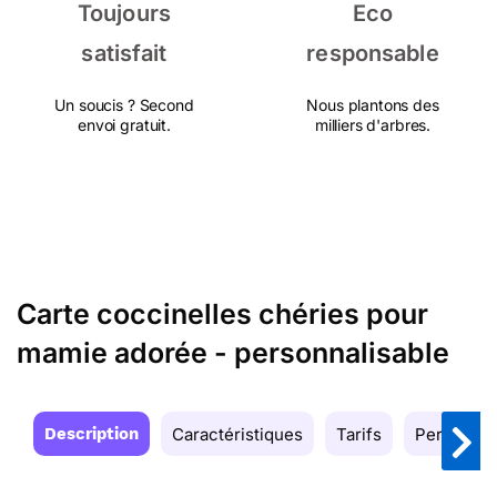
Toujours
Eco
satisfait
responsable
Un soucis ? Second
Nous plantons des
envoi gratuit.
milliers d'arbres.
Carte coccinelles chéries pour
mamie adorée - personnalisable
Description
Caractéristiques
Tarifs
Personnal